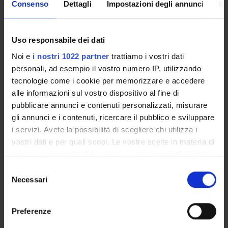
Consenso
Dettagli
Impostazioni degli annunci
In
Come iscriversi
Insegnamenti
Calendario didattico
Uso responsabile dei dati
Orario lezioni
Noi e
i nostri 1022 partner
trattiamo i vostri dati
Piani didattici
personali, ad esempio il vostro numero IP, utilizzando
Calendario esami
tecnologie come i cookie per memorizzare e accedere
Bacheca avvisi
alle informazioni sul vostro dispositivo al fine di
Proposte tesi e stage
pubblicare annunci e contenuti personalizzati, misurare
Organi collegiali e di governo
gli annunci e i contenuti, ricercare il pubblico e sviluppare
Docenti
i servizi. Avete la possibilità di scegliere chi utilizza i
vostri dati e per quali scopi. Le vostre scelte in materia di
privacy sono applicabili solo su questa proprietà digitale
OFFERTA FORMATIVA
in cui avete effettuato le vostre scelte. È possibile
Selezione
modificare o revocare il proprio consenso in qualsiasi
Necessari
del
CORSI DI STUDIO
momento dalla Dichiarazione sui cookie o facendo clic
consenso
sull'icona di attivazione della privacy.
DOTTORATI, MASTER E FORMAZIONE SUPERIORE
Preferenze
Con il tuo consenso, vorremmo anche: