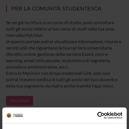
PER LA COMUNITÀ STUDENTESCA
Se sei già iscritta/o a un corso di studio, puoi consultare
tutti gli avvisi relativi al tuo corso di studi nella tua area
riservata MyUnivr.
In questo portale potrai visualizzare informazioni, risorse e
servizi utili che riguardano la tua carriera universitaria
(libretto online, gestione della carriera Esse3, corsi e-
learning, email istituzionale, modulistica di segreteria,
procedure amministrative, ecc.).
Entra in MyUnivr con le tue credenziali GIA: solo così
potrai ricevere notifica di tutti gli avvisi dei tuoi docenti e
della tua segreteria via mail e anche tramite l'app Univr.
MYUNIVR
Presentazione