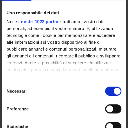
Academic Calendar
Lesson timetable
Uso responsabile dei dati
Degree Programme
Noi e
i nostri 1022 partner
trattiamo i vostri dati
Exam calendar
personali, ad esempio il vostro numero IP, utilizzando
Notices
tecnologie come i cookie per memorizzare e accedere
Thesis and internship proposals
alle informazioni sul vostro dispositivo al fine di
Governing bodies
pubblicare annunci e contenuti personalizzati, misurare
Faculty staff
gli annunci e i contenuti, ricercare il pubblico e sviluppare
i servizi. Avete la possibilità di scegliere chi utilizza i
vostri dati e per quali scopi. Le vostre scelte in materia di
STUDYING
privacy sono applicabili solo su questa proprietà digitale
in cui avete effettuato le vostre scelte. È possibile
COURSES
Selezione
modificare o revocare il proprio consenso in qualsiasi
Necessari
del
PHD PROGRAMMES AND POSTGRADUATE
momento dalla Dichiarazione sui cookie o facendo clic
consenso
TRAINING
sull'icona di attivazione della privacy.
Preferenze
Contacts
Con il tuo consenso, vorremmo anche:
People
raccogliere informazioni sulla tua posizione
Statistiche