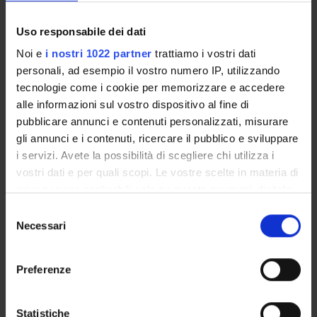
Academic Calendar
Lesson timetable
Uso responsabile dei dati
Degree Programme
Noi e
i nostri 1022 partner
trattiamo i vostri dati
Exam calendar
personali, ad esempio il vostro numero IP, utilizzando
Notices
tecnologie come i cookie per memorizzare e accedere
Thesis and internship proposals
alle informazioni sul vostro dispositivo al fine di
Governing bodies
pubblicare annunci e contenuti personalizzati, misurare
Faculty staff
gli annunci e i contenuti, ricercare il pubblico e sviluppare
i servizi. Avete la possibilità di scegliere chi utilizza i
vostri dati e per quali scopi. Le vostre scelte in materia di
STUDYING
privacy sono applicabili solo su questa proprietà digitale
in cui avete effettuato le vostre scelte. È possibile
COURSES
Selezione
modificare o revocare il proprio consenso in qualsiasi
Necessari
del
PHD PROGRAMMES AND POSTGRADUATE
momento dalla Dichiarazione sui cookie o facendo clic
consenso
TRAINING
sull'icona di attivazione della privacy.
Preferenze
Contacts
Con il tuo consenso, vorremmo anche:
People
raccogliere informazioni sulla tua posizione
Statistiche