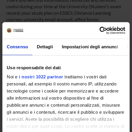
useful during your time at the University (Student’s exam
record, your study plan on ESSE3, Distance Learning
courses, university email account, office forms,
administrative procedures, etc.). You can log into MyUnivr
with your GIA login details: only in this way will you be able
to receive notification of all the notices from your teachers
and your secretariat via email and also via the Univr app.
Consenso
Dettagli
Impostazioni degli annunci
In
MYUNIVR
Uso responsabile dei dati
Noi e
i nostri 1022 partner
trattiamo i vostri dati
personali, ad esempio il vostro numero IP, utilizzando
Overview
tecnologie come i cookie per memorizzare e accedere
Enrolment Policy
alle informazioni sul vostro dispositivo al fine di
Courses
pubblicare annunci e contenuti personalizzati, misurare
Academic Calendar
gli annunci e i contenuti, ricercare il pubblico e sviluppare
Lesson timetable
i servizi. Avete la possibilità di scegliere chi utilizza i
Degree Programme
vostri dati e per quali scopi. Le vostre scelte in materia di