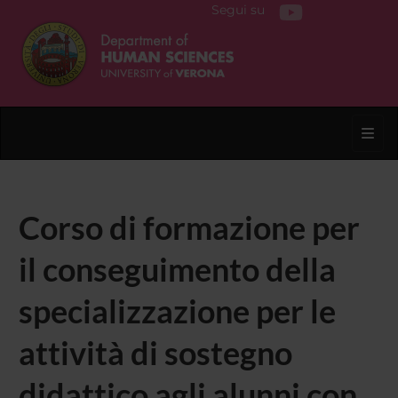
Segui su
Toggl
Corso di formazione per
il conseguimento della
specializzazione per le
attività di sostegno
didattico agli alunni con