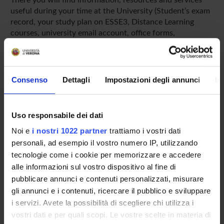
useful during your time at the University (Student’s exam
record, your study plan on ESSE3, Distance Learning
courses, university email account, office forms,
administrative procedures, etc.). You can log into MyUnivr
with your GIA login details: only in this way will you be
able to receive notification of all the notices from your
teachers and your secretariat via email and also via the
Consenso
Dettagli
Impostazioni degli annunci
In
Univr app.
MYUNIVR
Uso responsabile dei dati
Noi e
i nostri 1022 partner
trattiamo i vostri dati
personali, ad esempio il vostro numero IP, utilizzando
tecnologie come i cookie per memorizzare e accedere
Overview
alle informazioni sul vostro dispositivo al fine di
Enrolment Policy
pubblicare annunci e contenuti personalizzati, misurare
Courses
gli annunci e i contenuti, ricercare il pubblico e sviluppare
Academic Calendar
i servizi. Avete la possibilità di scegliere chi utilizza i
Lesson timetable
vostri dati e per quali scopi. Le vostre scelte in materia di