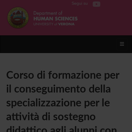
Segui su
Toggl
Corso di formazione per
il conseguimento della
specializzazione per le
attività di sostegno
didattico agli alunni con