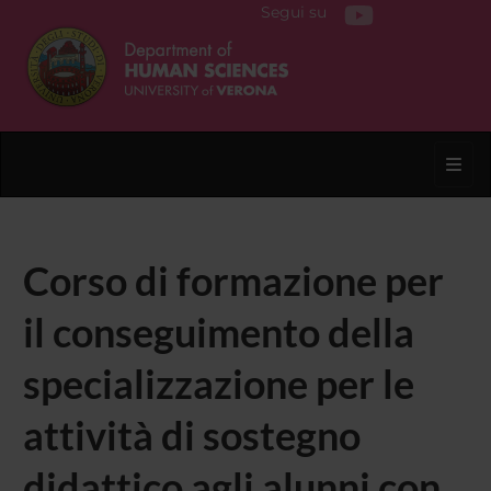
Segui su
Toggl
Corso di formazione per
il conseguimento della
specializzazione per le
attività di sostegno
didattico agli alunni con