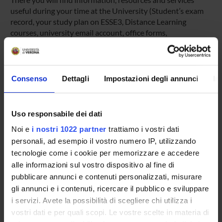
useful during your time at the University (Student’s exam
record, your study plan on ESSE3, Distance Learning
courses, university email account, office forms,
administrative procedures, etc.). You can log into MyUnivr
with your GIA login details: only in this way will you be able
to receive notification of all the notices from your teachers
and your secretariat via email and also via the Univr app.
Consenso
Dettagli
Impostazioni degli annunci
In
MYUNIVR
Uso responsabile dei dati
Noi e
i nostri 1022 partner
trattiamo i vostri dati
personali, ad esempio il vostro numero IP, utilizzando
Overview
tecnologie come i cookie per memorizzare e accedere
Enrolment Policy
alle informazioni sul vostro dispositivo al fine di
Courses
pubblicare annunci e contenuti personalizzati, misurare
Academic Calendar
gli annunci e i contenuti, ricercare il pubblico e sviluppare
Lesson timetable
i servizi. Avete la possibilità di scegliere chi utilizza i
Degree Programme
vostri dati e per quali scopi. Le vostre scelte in materia di