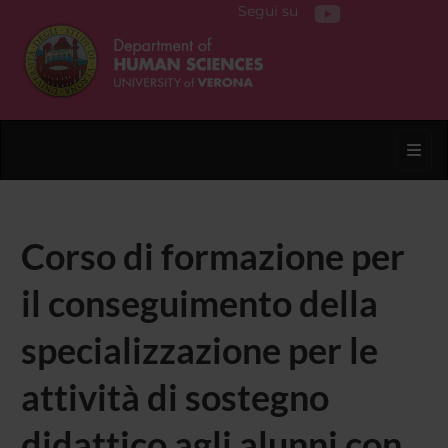
Segui su
Toggl
Corso di formazione per
il conseguimento della
specializzazione per le
attività di sostegno
didattico agli alunni con