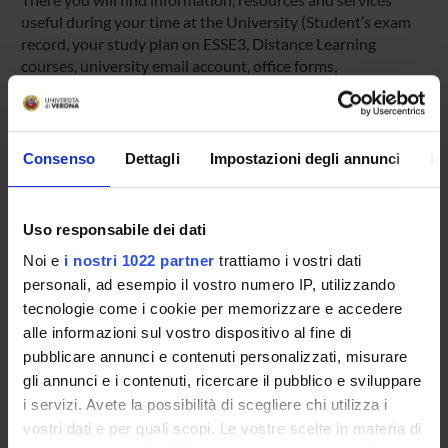
useful during your time at the University (Student’s exam
record, your study plan on ESSE3, Distance Learning
courses, university email account, office forms,
administrative procedures, etc.). You can log into MyUnivr
with your GIA login details: only in this way will you be able
to receive notification of all the notices from your teachers
and your secretariat via email and also via the Univr app.
Consenso
Dettagli
Impostazioni degli annunci
In
MYUNIVR
Uso responsabile dei dati
Noi e
i nostri 1022 partner
trattiamo i vostri dati
personali, ad esempio il vostro numero IP, utilizzando
Overview
tecnologie come i cookie per memorizzare e accedere
Enrolment Policy
alle informazioni sul vostro dispositivo al fine di
Courses
pubblicare annunci e contenuti personalizzati, misurare
Academic Calendar
gli annunci e i contenuti, ricercare il pubblico e sviluppare
Lesson timetable
i servizi. Avete la possibilità di scegliere chi utilizza i
Degree Programme
vostri dati e per quali scopi. Le vostre scelte in materia di