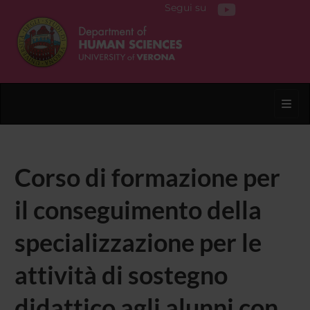
Segui su
Toggl
Corso di formazione per
il conseguimento della
specializzazione per le
attività di sostegno
didattico agli alunni con