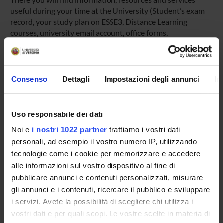
useful during your time at the University (Student’s exam
record, your study plan on ESSE3, Distance Learning
courses, university email account, office forms,
administrative procedures, etc.). You can log into MyUnivr
with your GIA login details: only in this way will you be able
to receive notification of all the notices from your teachers
and your secretariat via email and also via the Univr app.
Consenso
Dettagli
Impostazioni degli annunci
In
MYUNIVR
Uso responsabile dei dati
Noi e
i nostri 1022 partner
trattiamo i vostri dati
personali, ad esempio il vostro numero IP, utilizzando
Overview
tecnologie come i cookie per memorizzare e accedere
Enrolment Policy
alle informazioni sul vostro dispositivo al fine di
Courses
pubblicare annunci e contenuti personalizzati, misurare
Academic Calendar
gli annunci e i contenuti, ricercare il pubblico e sviluppare
Lesson timetable
i servizi. Avete la possibilità di scegliere chi utilizza i
Degree Programme
vostri dati e per quali scopi. Le vostre scelte in materia di