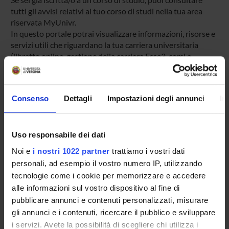
tutti gli avvisi relativi al tuo corso di studi nella tua area
riservata MyUnivr.
In questo portale potrai visualizzare informazioni, risorse e
servizi utili che riguardano la tua carriera universitaria
(libretto online, gestione della carriera Esse3, corsi e-
learning, email istituzionale, modulistica di segreteria,
procedure amministrative, ecc.).
Entra in MyUnivr con le tue credenziali GIA: solo così
Consenso
Dettagli
Impostazioni degli annunci
In
potrai ricevere notifica di tutti gli avvisi dei tuoi docenti e
della tua segreteria via mail e anche tramite l'app Univr.
Uso responsabile dei dati
MYUNIVR
Noi e
i nostri 1022 partner
trattiamo i vostri dati
personali, ad esempio il vostro numero IP, utilizzando
tecnologie come i cookie per memorizzare e accedere
Presentazione
alle informazioni sul vostro dispositivo al fine di
Come iscriversi
pubblicare annunci e contenuti personalizzati, misurare
Insegnamenti
gli annunci e i contenuti, ricercare il pubblico e sviluppare
i servizi. Avete la possibilità di scegliere chi utilizza i
Calendario didattico