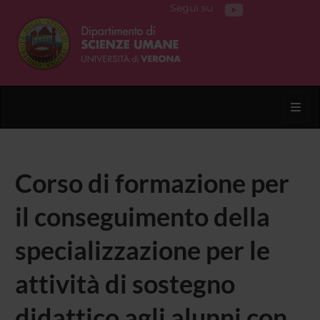
Segui su
Toggl
Corso di formazione per
il conseguimento della
specializzazione per le
attività di sostegno
didattico agli alunni con