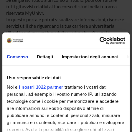
tutti gli avvisi relativi al tuo corso di studi nella tua area
riservata MyUnivr.
In questo portale potrai visualizzare informazioni, risorse e
servizi utili che riguardano la tua carriera universitaria
(libretto online, gestione della carriera Esse3, corsi e-
learning, email istituzionale, modulistica di segreteria,
procedure amministrative, ecc.).
Entra in MyUnivr con le tue credenziali GIA: solo così
Consenso
Dettagli
Impostazioni degli annunci
In
potrai ricevere notifica di tutti gli avvisi dei tuoi docenti e
della tua segreteria via mail e anche tramite l'app Univr.
Uso responsabile dei dati
MYUNIVR
Noi e
i nostri 1022 partner
trattiamo i vostri dati
personali, ad esempio il vostro numero IP, utilizzando
tecnologie come i cookie per memorizzare e accedere
Presentazione
alle informazioni sul vostro dispositivo al fine di
Come iscriversi
pubblicare annunci e contenuti personalizzati, misurare
Insegnamenti
gli annunci e i contenuti, ricercare il pubblico e sviluppare
i servizi. Avete la possibilità di scegliere chi utilizza i
Calendario didattico