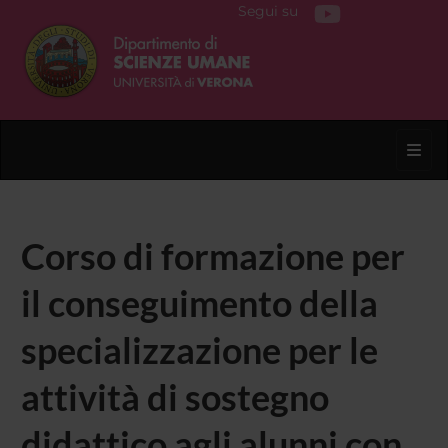
Segui su
Toggl
Corso di formazione per
il conseguimento della
specializzazione per le
attività di sostegno
didattico agli alunni con