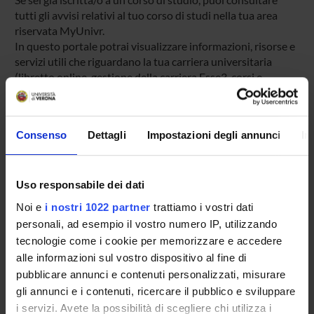
tutti gli avvisi relativi al tuo corso di studi nella tua area
riservata MyUnivr.
In questo portale potrai visualizzare informazioni, risorse e
servizi utili che riguardano la tua carriera universitaria
(libretto online, gestione della carriera Esse3, corsi e-
learning, email istituzionale, modulistica di segreteria,
procedure amministrative, ecc.).
Entra in MyUnivr con le tue credenziali GIA: solo così
Consenso
Dettagli
Impostazioni degli annunci
In
potrai ricevere notifica di tutti gli avvisi dei tuoi docenti e
della tua segreteria via mail e anche tramite l'app Univr.
Uso responsabile dei dati
MYUNIVR
Noi e
i nostri 1022 partner
trattiamo i vostri dati
personali, ad esempio il vostro numero IP, utilizzando
tecnologie come i cookie per memorizzare e accedere
Presentazione
alle informazioni sul vostro dispositivo al fine di
Come iscriversi
pubblicare annunci e contenuti personalizzati, misurare
Insegnamenti
gli annunci e i contenuti, ricercare il pubblico e sviluppare
i servizi. Avete la possibilità di scegliere chi utilizza i
Calendario didattico