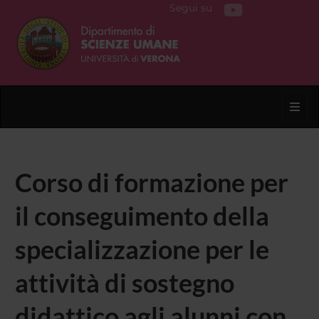
Segui su
Toggl
Corso di formazione per
il conseguimento della
specializzazione per le
attività di sostegno
didattico agli alunni con