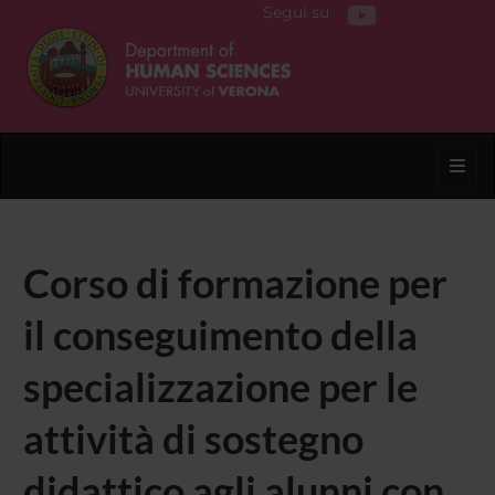
Segui su
Toggl
Corso di formazione per
il conseguimento della
specializzazione per le
attività di sostegno
didattico agli alunni con