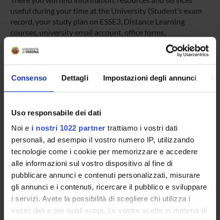
useful during your time at the University (Student’s exam
record, your study plan on ESSE3, Distance Learning
courses, university email account, office forms,
administrative procedures, etc.). You can log into MyUnivr
with your GIA login details: only in this way will you be able
to receive notification of all the notices from your teachers
and your secretariat via email and also via the Univr app.
Consenso
Dettagli
Impostazioni degli annunci
In
MYUNIVR
Uso responsabile dei dati
Noi e
i nostri 1022 partner
trattiamo i vostri dati
personali, ad esempio il vostro numero IP, utilizzando
Overview
tecnologie come i cookie per memorizzare e accedere
Enrolment Policy
alle informazioni sul vostro dispositivo al fine di
Courses
pubblicare annunci e contenuti personalizzati, misurare
Academic Calendar
gli annunci e i contenuti, ricercare il pubblico e sviluppare
Lesson timetable
i servizi. Avete la possibilità di scegliere chi utilizza i
Degree Programme
vostri dati e per quali scopi. Le vostre scelte in materia di