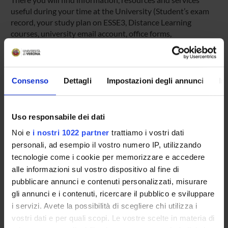
useful during your time at the University (Student’s exam
record, your study plan on ESSE3, Distance Learning
courses, university email account, office forms,
administrative procedures, etc.). You can log into MyUnivr
with your GIA login details: only in this way will you be able
to receive notification of all the notices from your teachers
and your secretariat via email and also via the Univr app.
Consenso
Dettagli
Impostazioni degli annunci
In
MYUNIVR
Uso responsabile dei dati
Noi e
i nostri 1022 partner
trattiamo i vostri dati
personali, ad esempio il vostro numero IP, utilizzando
Overview
tecnologie come i cookie per memorizzare e accedere
Enrolment Policy
alle informazioni sul vostro dispositivo al fine di
Courses
pubblicare annunci e contenuti personalizzati, misurare
Academic Calendar
gli annunci e i contenuti, ricercare il pubblico e sviluppare
Lesson timetable
i servizi. Avete la possibilità di scegliere chi utilizza i
Degree Programme
vostri dati e per quali scopi. Le vostre scelte in materia di