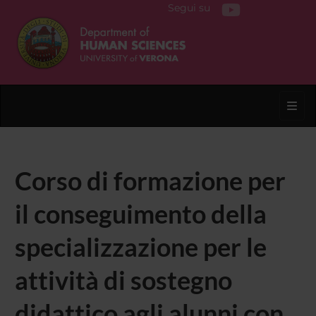
Segui su
Toggl
Corso di formazione per
il conseguimento della
specializzazione per le
attività di sostegno
didattico agli alunni con