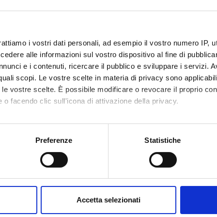
rattiamo i vostri dati personali, ad esempio il vostro numero IP, 
dere alle informazioni sul vostro dispositivo al fine di pubblica
nunci e i contenuti, ricercare il pubblico e sviluppare i servizi. A
r quali scopi. Le vostre scelte in materia di privacy sono applicabi
to le vostre scelte. È possibile modificare o revocare il proprio 
 o facendo clic sull'icona di attivazione della privacy.
mo anche:
oni sulla tua posizione geografica, con un'approssimazione di qu
Preferenze
Statistiche
spositivo, scansionandolo attivamente alla ricerca di caratteristich
aborati i tuoi dati personali e imposta le tue preferenze nella
s
consenso in qualsiasi momento dalla Dichiarazione sui cookie.
Accetta selezionati
nalizzare contenuti ed annunci, per fornire funzionalità dei socia