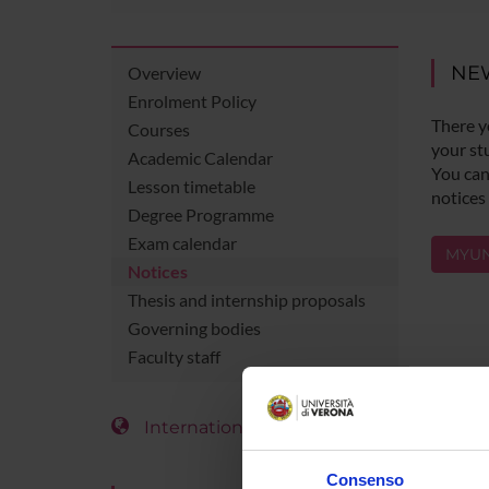
NE
Overview
Enrolment Policy
There y
Courses
your st
Academic Calendar
You can 
Lesson timetable
notices
Degree Programme
Exam calendar
MYUN
Notices
Thesis and internship proposals
Governing bodies
Faculty staff
International Students
Consenso