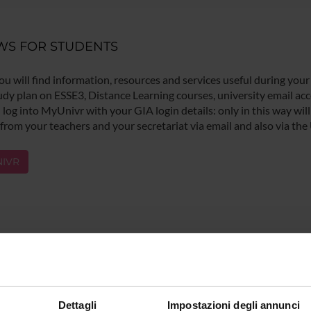
WS FOR STUDENTS
ou will find information, resources and services useful during your
udy plan on ESSE3, Distance Learning courses, university email acco
log into MyUnivr with your GIA login details: only in this way will 
 from your teachers and your secretariat via email and also via the
IVR
Dettagli
Impostazioni degli annunci