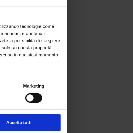
utilizzando tecnologie come i
re annunci e contenuti
vete la possibilità di scegliere
li solo su questa proprietà
consenso in qualsiasi momento
alche metro,
Marketing
e specifiche (impronte
ezione dettagli
. Puoi
Accetta tutti
l media e per analizzare il