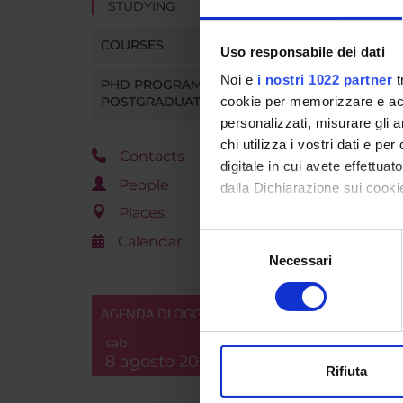
STUDYING
COURSES
Uso responsabile dei dati
Noi e
i nostri 1022 partner
t
PHD PROGRAMMES AND
POSTGRADUATE TRAINING
cookie per memorizzare e acce
personalizzati, misurare gli an
chi utilizza i vostri dati e pe
Contacts
digitale in cui avete effettua
People
dalla Dichiarazione sui cookie
Places
Con il tuo consenso, vorrem
Selezione
Calendar
raccogliere informazi
Necessari
del
Identificare il tuo di
consenso
digitali).
AGENDA DI OGGI
Approfondisci come vengono el
sab
modificare o ritirare il tuo 
8 agosto 2026
Rifiuta
Utilizziamo i cookie per perso