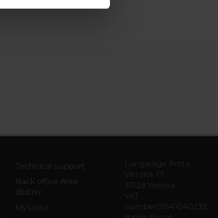
ostri partner che si occupano
azioni che hai fornito loro o
Lungadige Porta
Technical support
Vittoria, 17
Back office Area -
37129 Verona
dbErw
VAT
number01541040232
MyUnivr
Italian Fiscal