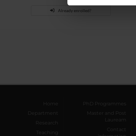
nostro traffico. Condividiamo 
di analisi dei dati web, pubbl
Already enrolled?
che hanno raccolto dal tuo uti
Home
PhD Programmes
Department
Master and Post
Lauream
Research
Contact
Teaching