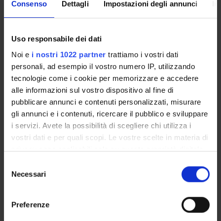
Consenso
Dettagli
Impostazioni degli annunci
In
Come iscriversi
Insegnamenti
Calendario didattico
Uso responsabile dei dati
Orario lezioni
Noi e
i nostri 1022 partner
trattiamo i vostri dati
Piani didattici
personali, ad esempio il vostro numero IP, utilizzando
Calendario esami
tecnologie come i cookie per memorizzare e accedere
Bacheca avvisi
alle informazioni sul vostro dispositivo al fine di
Proposte tesi e stage
pubblicare annunci e contenuti personalizzati, misurare
Organi collegiali e di governo
gli annunci e i contenuti, ricercare il pubblico e sviluppare
Docenti
i servizi. Avete la possibilità di scegliere chi utilizza i
vostri dati e per quali scopi. Le vostre scelte in materia di
privacy sono applicabili solo su questa proprietà digitale
OFFERTA FORMATIVA
in cui avete effettuato le vostre scelte. È possibile
Selezione
modificare o revocare il proprio consenso in qualsiasi
Necessari
del
CORSI DI STUDIO
momento dalla Dichiarazione sui cookie o facendo clic
consenso
sull'icona di attivazione della privacy.
DOTTORATI, MASTER E FORMAZIONE SUPERIORE
Preferenze
Con il tuo consenso, vorremmo anche: