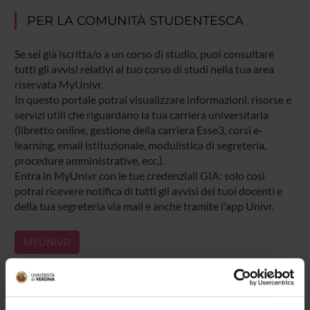
PER LA COMUNITÀ STUDENTESCA
Se sei già iscritta/o a un corso di studio, puoi consultare
tutti gli avvisi relativi al tuo corso di studi nella tua area
riservata MyUnivr.
In questo portale potrai visualizzare informazioni, risorse e
servizi utili che riguardano la tua carriera universitaria
(libretto online, gestione della carriera Esse3, corsi e-
learning, email istituzionale, modulistica di segreteria,
procedure amministrative, ecc.).
Entra in MyUnivr con le tue credenziali GIA: solo così
potrai ricevere notifica di tutti gli avvisi dei tuoi docenti e
della tua segreteria via mail e anche tramite l'app Univr.
MYUNIVR
Presentazione