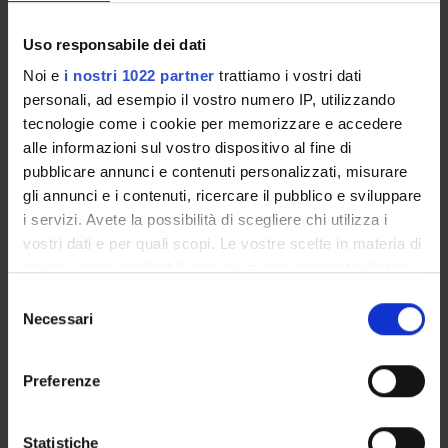
Academic Calendar
Lesson timetable
Uso responsabile dei dati
Degree Programme
Noi e
i nostri 1022 partner
trattiamo i vostri dati
Exam calendar
personali, ad esempio il vostro numero IP, utilizzando
Notices
tecnologie come i cookie per memorizzare e accedere
Thesis and internship proposals
alle informazioni sul vostro dispositivo al fine di
Governing bodies
pubblicare annunci e contenuti personalizzati, misurare
Faculty staff
gli annunci e i contenuti, ricercare il pubblico e sviluppare
i servizi. Avete la possibilità di scegliere chi utilizza i
vostri dati e per quali scopi. Le vostre scelte in materia di
STUDYING
privacy sono applicabili solo su questa proprietà digitale
in cui avete effettuato le vostre scelte. È possibile
COURSES
Selezione
modificare o revocare il proprio consenso in qualsiasi
Necessari
del
PHD PROGRAMMES AND POSTGRADUATE
momento dalla Dichiarazione sui cookie o facendo clic
consenso
TRAINING
sull'icona di attivazione della privacy.
Preferenze
Contacts
Con il tuo consenso, vorremmo anche:
People
raccogliere informazioni sulla tua posizione
Statistiche