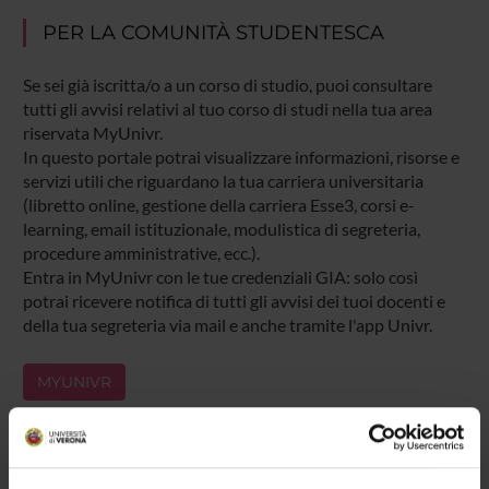
PER LA COMUNITÀ STUDENTESCA
Se sei già iscritta/o a un corso di studio, puoi consultare
tutti gli avvisi relativi al tuo corso di studi nella tua area
riservata MyUnivr.
In questo portale potrai visualizzare informazioni, risorse e
servizi utili che riguardano la tua carriera universitaria
(libretto online, gestione della carriera Esse3, corsi e-
learning, email istituzionale, modulistica di segreteria,
procedure amministrative, ecc.).
Entra in MyUnivr con le tue credenziali GIA: solo così
potrai ricevere notifica di tutti gli avvisi dei tuoi docenti e
della tua segreteria via mail e anche tramite l'app Univr.
MYUNIVR
Presentazione