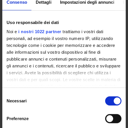
Consenso
Dettagli
Impostazioni degli annunci
In
Come iscriversi
Insegnamenti
Calendario didattico
Uso responsabile dei dati
Orario lezioni
Noi e
i nostri 1022 partner
trattiamo i vostri dati
Piani didattici
personali, ad esempio il vostro numero IP, utilizzando
Calendario esami
tecnologie come i cookie per memorizzare e accedere
Bacheca avvisi
alle informazioni sul vostro dispositivo al fine di
Proposte tesi e stage
pubblicare annunci e contenuti personalizzati, misurare
Organi collegiali e di governo
gli annunci e i contenuti, ricercare il pubblico e sviluppare
Docenti
i servizi. Avete la possibilità di scegliere chi utilizza i
vostri dati e per quali scopi. Le vostre scelte in materia di
privacy sono applicabili solo su questa proprietà digitale
OFFERTA FORMATIVA
in cui avete effettuato le vostre scelte. È possibile
Selezione
modificare o revocare il proprio consenso in qualsiasi
Necessari
del
CORSI DI STUDIO
momento dalla Dichiarazione sui cookie o facendo clic
consenso
sull'icona di attivazione della privacy.
DOTTORATI, MASTER E FORMAZIONE SUPERIORE
Preferenze
Con il tuo consenso, vorremmo anche: