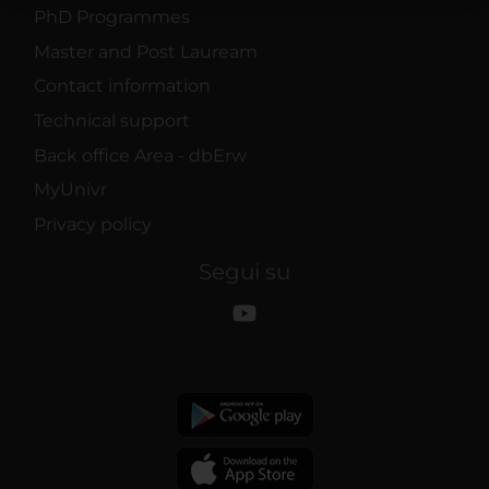
PhD Programmes
raccolto dal tuo utilizzo dei loro servizi.
Master and Post Lauream
Contact information
Technical support
Back office Area - dbErw
MyUnivr
Privacy policy
Segui su