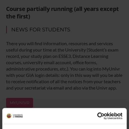
Course partially running (all years except
the first)
NEWS FOR STUDENTS
There you will find information, resources and services
useful during your time at the University (Student’s exam
record, your study plan on ESSE3, Distance Learning
courses, university email account, office forms,
administrative procedures, etc.). You can log into MyUnivr
with your GIA login details: only in this way will you be able
to receive notification of all the notices from your teachers
and your secretariat via email and also via the Univr app.
MYUNIVR