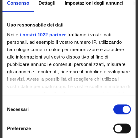
Overview
Consenso
Dettagli
Impostazioni degli annunci
In
Enrolment Policy
Courses
Academic Calendar
Uso responsabile dei dati
Lesson timetable
Noi e
i nostri 1022 partner
trattiamo i vostri dati
Degree Programme
personali, ad esempio il vostro numero IP, utilizzando
Exam calendar
tecnologie come i cookie per memorizzare e accedere
Notices
alle informazioni sul vostro dispositivo al fine di
Thesis and internship proposals
pubblicare annunci e contenuti personalizzati, misurare
gli annunci e i contenuti, ricercare il pubblico e sviluppare
Governing bodies
i servizi. Avete la possibilità di scegliere chi utilizza i
Faculty staff
vostri dati e per quali scopi. Le vostre scelte in materia di
privacy sono applicabili solo su questa proprietà digitale
STUDYING
in cui avete effettuato le vostre scelte. È possibile
Selezione
modificare o revocare il proprio consenso in qualsiasi
Necessari
del
COURSES
momento dalla Dichiarazione sui cookie o facendo clic
consenso
sull'icona di attivazione della privacy.
PHD PROGRAMMES AND POSTGRADUATE
Preferenze
TRAINING