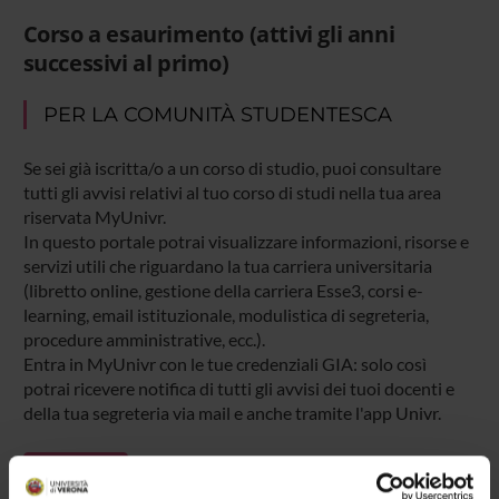
Corso a esaurimento (attivi gli anni
successivi al primo)
PER LA COMUNITÀ STUDENTESCA
Se sei già iscritta/o a un corso di studio, puoi consultare
tutti gli avvisi relativi al tuo corso di studi nella tua area
riservata MyUnivr.
In questo portale potrai visualizzare informazioni, risorse e
servizi utili che riguardano la tua carriera universitaria
(libretto online, gestione della carriera Esse3, corsi e-
learning, email istituzionale, modulistica di segreteria,
procedure amministrative, ecc.).
Entra in MyUnivr con le tue credenziali GIA: solo così
potrai ricevere notifica di tutti gli avvisi dei tuoi docenti e
della tua segreteria via mail e anche tramite l'app Univr.
MYUNIVR