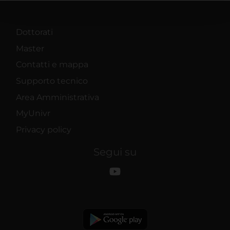
pubblicità e social media, i quali potrebbero combinarle
con altre informazioni che hai fornito loro o che hanno
raccolto dal tuo utilizzo dei loro servizi.
Dottorati
Master
Contatti e mappa
Supporto tecnico
Area Amministrativa
MyUnivr
Privacy policy
Segui su