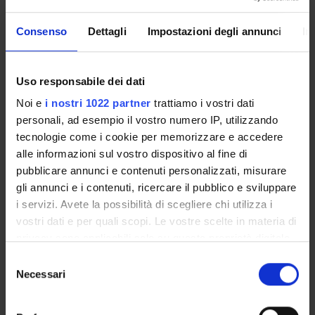
Consenso
Dettagli
Impostazioni degli annunci
In
Presentazione
Come iscriversi
Uso responsabile dei dati
Insegnamenti
Calendario didattico
Noi e
i nostri 1022 partner
trattiamo i vostri dati
Orario lezioni
personali, ad esempio il vostro numero IP, utilizzando
tecnologie come i cookie per memorizzare e accedere
Piani didattici
alle informazioni sul vostro dispositivo al fine di
Calendario esami
pubblicare annunci e contenuti personalizzati, misurare
Bacheca avvisi
gli annunci e i contenuti, ricercare il pubblico e sviluppare
Proposte tesi e stage
i servizi. Avete la possibilità di scegliere chi utilizza i
Organi collegiali e di governo
vostri dati e per quali scopi. Le vostre scelte in materia di
Docenti
privacy sono applicabili solo su questa proprietà digitale
in cui avete effettuato le vostre scelte. È possibile
Selezione
modificare o revocare il proprio consenso in qualsiasi
Necessari
OFFERTA FORMATIVA
del
momento dalla Dichiarazione sui cookie o facendo clic
consenso
CORSI DI STUDIO
sull'icona di attivazione della privacy.