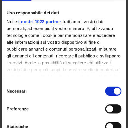
Academic Calendar
Lesson timetable
Uso responsabile dei dati
Degree Programme
Noi e
i nostri 1022 partner
trattiamo i vostri dati
Exam calendar
personali, ad esempio il vostro numero IP, utilizzando
Notices
tecnologie come i cookie per memorizzare e accedere
Thesis and internship proposals
alle informazioni sul vostro dispositivo al fine di
Governing bodies
pubblicare annunci e contenuti personalizzati, misurare
Faculty staff
gli annunci e i contenuti, ricercare il pubblico e sviluppare
i servizi. Avete la possibilità di scegliere chi utilizza i
vostri dati e per quali scopi. Le vostre scelte in materia di
STUDYING
privacy sono applicabili solo su questa proprietà digitale
in cui avete effettuato le vostre scelte. È possibile
COURSES
Selezione
modificare o revocare il proprio consenso in qualsiasi
Necessari
del
PHD PROGRAMMES AND POSTGRADUATE
momento dalla Dichiarazione sui cookie o facendo clic
consenso
TRAINING
sull'icona di attivazione della privacy.
Preferenze
Contacts
Con il tuo consenso, vorremmo anche:
People
raccogliere informazioni sulla tua posizione
Statistiche