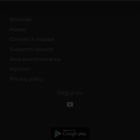
pubblicità e social media, i quali potrebbero combinarle
con altre informazioni che hai fornito loro o che hanno
raccolto dal tuo utilizzo dei loro servizi.
Dottorati
Master
Contatti e mappa
Supporto tecnico
Area Amministrativa
MyUnivr
Privacy policy
Segui su