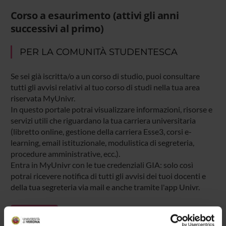
Corso a esaurimento (attivi gli anni
successivi al primo)
PER LA COMUNITÀ STUDENTESCA
Se sei già iscritta/o a un corso di studio, puoi consultare
tutti gli avvisi relativi al tuo corso di studi nella tua area
riservata MyUnivr.
In questo portale potrai visualizzare informazioni, risorse e
servizi utili che riguardano la tua carriera universitaria
(libretto online, gestione della carriera Esse3, corsi e-
learning, email istituzionale, modulistica di segreteria,
procedure amministrative, ecc.).
Entra in MyUnivr con le tue credenziali GIA: solo così
potrai ricevere notifica di tutti gli avvisi dei tuoi docenti e
della tua segreteria via mail e anche tramite l'app Univr.
MYUNIVR