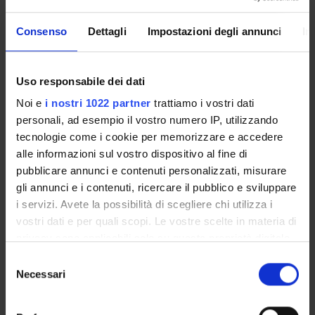
Consenso
Dettagli
Impostazioni degli annunci
In
Presentazione
Come iscriversi
Uso responsabile dei dati
Insegnamenti
Calendario didattico
Noi e
i nostri 1022 partner
trattiamo i vostri dati
Orario lezioni
personali, ad esempio il vostro numero IP, utilizzando
tecnologie come i cookie per memorizzare e accedere
Piani didattici
alle informazioni sul vostro dispositivo al fine di
Calendario esami
pubblicare annunci e contenuti personalizzati, misurare
Bacheca avvisi
gli annunci e i contenuti, ricercare il pubblico e sviluppare
Proposte tesi e stage
i servizi. Avete la possibilità di scegliere chi utilizza i
Organi collegiali e di governo
vostri dati e per quali scopi. Le vostre scelte in materia di
Docenti
privacy sono applicabili solo su questa proprietà digitale
in cui avete effettuato le vostre scelte. È possibile
Selezione
modificare o revocare il proprio consenso in qualsiasi
Necessari
OFFERTA FORMATIVA
del
momento dalla Dichiarazione sui cookie o facendo clic
consenso
CORSI DI STUDIO
sull'icona di attivazione della privacy.