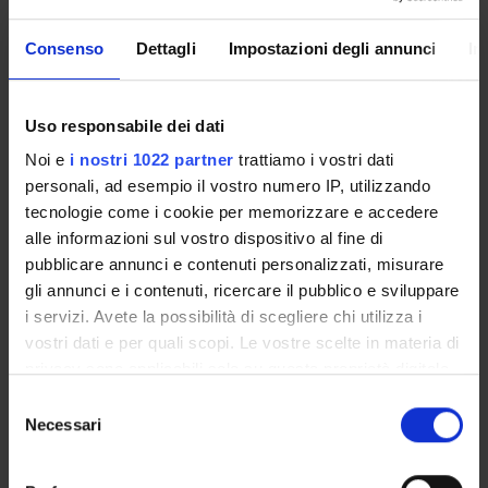
Consenso
Dettagli
Impostazioni degli annunci
In
Presentazione
Come iscriversi
Uso responsabile dei dati
Insegnamenti
Calendario didattico
Noi e
i nostri 1022 partner
trattiamo i vostri dati
Orario lezioni
personali, ad esempio il vostro numero IP, utilizzando
tecnologie come i cookie per memorizzare e accedere
Piani didattici
alle informazioni sul vostro dispositivo al fine di
Calendario esami
pubblicare annunci e contenuti personalizzati, misurare
Bacheca avvisi
gli annunci e i contenuti, ricercare il pubblico e sviluppare
Proposte tesi e stage
i servizi. Avete la possibilità di scegliere chi utilizza i
Organi collegiali e di governo
vostri dati e per quali scopi. Le vostre scelte in materia di
Docenti
privacy sono applicabili solo su questa proprietà digitale
in cui avete effettuato le vostre scelte. È possibile
Selezione
modificare o revocare il proprio consenso in qualsiasi
Necessari
OFFERTA FORMATIVA
del
momento dalla Dichiarazione sui cookie o facendo clic
consenso
CORSI DI STUDIO
sull'icona di attivazione della privacy.