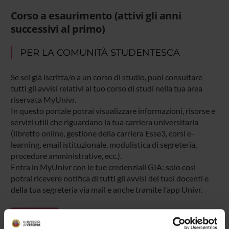
Corso a esaurimento (attivi gli anni
successivi al primo)
PER LA COMUNITÀ STUDENTESCA
Se sei già iscritta/o a un corso di studio, puoi consultare
tutti gli avvisi relativi al tuo corso di studi nella tua area
riservata MyUnivr.
In questo portale potrai visualizzare informazioni, risorse e
servizi utili che riguardano la tua carriera universitaria
(libretto online, gestione della carriera Esse3, corsi e-
learning, email istituzionale, modulistica di segreteria,
procedure amministrative, ecc.).
Entra in MyUnivr con le tue credenziali GIA: solo così
potrai ricevere notifica di tutti gli avvisi dei tuoi docenti e
della tua segreteria via mail e anche tramite l'app Univr.
MYUNIVR