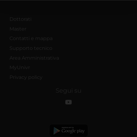
pubblicità e social media, i quali potrebbero combinarle
con altre informazioni che hai fornito loro o che hanno
raccolto dal tuo utilizzo dei loro servizi.
Dottorati
Master
Contatti e mappa
Supporto tecnico
Area Amministrativa
MyUnivr
Privacy policy
Segui su