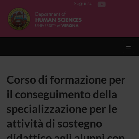
Segui su
Toggl
Corso di formazione per
il conseguimento della
specializzazione per le
attività di sostegno
didattico agli alunni con