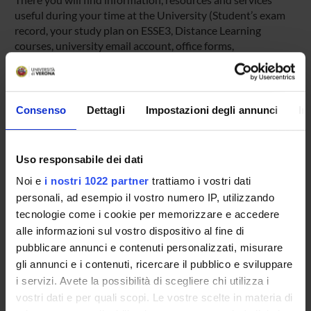
useful during your time at the University (Student’s exam
record, your study plan on ESSE3, Distance Learning
courses, university email account, office forms,
administrative procedures, etc.). You can log into MyUnivr
with your GIA login details: only in this way will you be able
to receive notification of all the notices from your teachers
and your secretariat via email and also via the Univr app.
Consenso
Dettagli
Impostazioni degli annunci
In
MYUNIVR
Uso responsabile dei dati
Noi e
i nostri 1022 partner
trattiamo i vostri dati
personali, ad esempio il vostro numero IP, utilizzando
Overview
tecnologie come i cookie per memorizzare e accedere
Enrolment Policy
alle informazioni sul vostro dispositivo al fine di
Courses
pubblicare annunci e contenuti personalizzati, misurare
Academic Calendar
gli annunci e i contenuti, ricercare il pubblico e sviluppare
Lesson timetable
i servizi. Avete la possibilità di scegliere chi utilizza i
Degree Programme
vostri dati e per quali scopi. Le vostre scelte in materia di