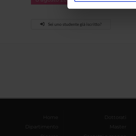
nostro traffico. Condividiamo 
di analisi dei dati web, pubbl
che hanno raccolto dal tuo uti
Sei uno studente già iscritto?
Home
Dottorati
Dipartimento
Master