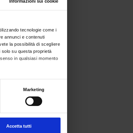
Informazioni sui cookie
utilizzando tecnologie come i
re annunci e contenuti
vete la possibilità di scegliere
li solo su questa proprietà
consenso in qualsiasi momento
alche metro,
Marketing
e specifiche (impronte
ezione dettagli
. Puoi
Accetta tutti
l media e per analizzare il