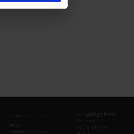
ostri partner che si occupano
azioni che hai fornito loro o
Lungadige Porta
Supporto tecnico
Vittoria, 17
Area
37129 Verona
Amministrativa
Partita