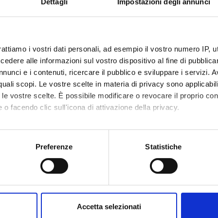
Dettagli
Impostazioni degli annunci
rattiamo i vostri dati personali, ad esempio il vostro numero IP, 
dere alle informazioni sul vostro dispositivo al fine di pubblica
nunci e i contenuti, ricercare il pubblico e sviluppare i servizi. A
r quali scopi. Le vostre scelte in materia di privacy sono applicabi
to le vostre scelte. È possibile modificare o revocare il proprio 
 o facendo clic sull'icona di attivazione della privacy.
mo anche:
oni sulla tua posizione geografica, con un'approssimazione di qu
Preferenze
Statistiche
spositivo, scansionandolo attivamente alla ricerca di caratteristich
aborati i tuoi dati personali e imposta le tue preferenze nella
s
consenso in qualsiasi momento dalla Dichiarazione sui cookie.
Accetta selezionati
nalizzare contenuti ed annunci, per fornire funzionalità dei socia