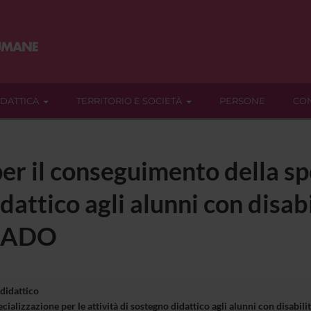
IDATTICA
TERRITORIO E SOCIETÀ
PERSONE
CON
er il conseguimento della sp
dattico agli alunni con disabi
GRADO
 didattico
cializzazione per le attività di sostegno didattico agli alunni con disa