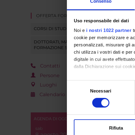
Consenso
OFFERTA FORMATIVA
Uso responsabile dei dati
CORSI DI STUDIO
Noi e
i nostri 1022 partner
t
cookie per memorizzare e acce
DOTTORATI, MASTER E
personalizzati, misurare gli an
FORMAZIONE SUPERIORE
chi utilizza i vostri dati e pe
digitale in cui avete effettua
Contatti
dalla Dichiarazione sui cookie
Persone
Con il tuo consenso, vorrem
Selezione
Luoghi
raccogliere informazi
Necessari
del
Calendario
Identificare il tuo di
consenso
digitali).
Approfondisci come vengono el
AGENDA DI OGGI
modificare o ritirare il tuo 
Rifiuta
sab
Utilizziamo i cookie per perso
8 agosto 2026