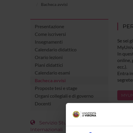
Bacheca avvisi
PER
Presentazione
Come iscriversi
Se sei g
Insegnamenti
MyUniv
Calendario didattico
In quest
Orario lezioni
online, 
Piani didattici
ecc.).
Calendario esami
Entra in
segreter
Bacheca avvisi
Proposte tesi e stage
MYUN
Organi collegiali e di governo
Docenti
Servizio Studenti
Internazionali