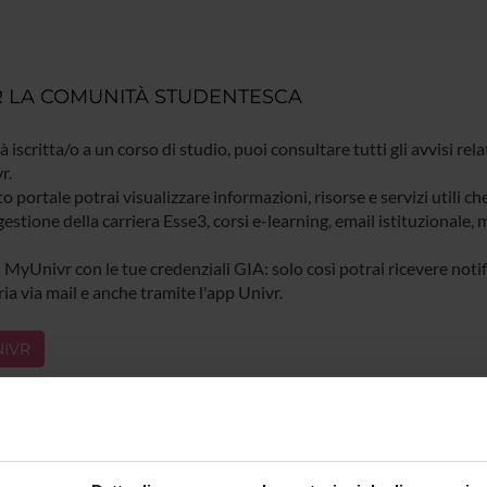
 LA COMUNITÀ STUDENTESCA
ià iscritta/o a un corso di studio, puoi consultare tutti gli avvisi rela
r.
o portale potrai visualizzare informazioni, risorse e servizi utili ch
gestione della carriera Esse3, corsi e-learning, email istituzionale
 MyUnivr con le tue credenziali GIA: solo così potrai ricevere notific
ia via mail e anche tramite l'app Univr.
IVR