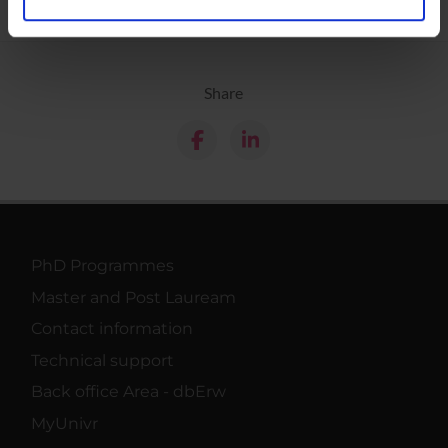
analizzare il nostro traffico. Condividiamo inoltre
informazioni sul modo in cui utilizzi il nostro sito con i
nostri partner che si occupano di analisi dei dati web,
Share
pubblicità e social media, i quali potrebbero combinarle
con altre informazioni che hai fornito loro o che hanno
raccolto dal tuo utilizzo dei loro servizi.
PhD Programmes
Master and Post Lauream
Contact information
Technical support
Back office Area - dbErw
MyUnivr