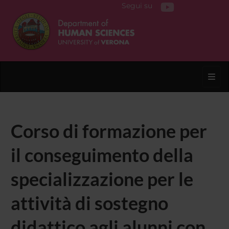
Segui su
Toggl
Corso di formazione per
il conseguimento della
specializzazione per le
attività di sostegno
didattico agli alunni con