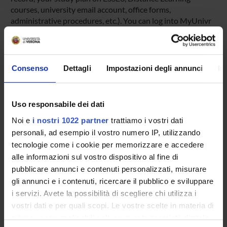
courses, university email account, office forms,
administrative procedures, etc.). You can log into MyUnivr
with your GIA login details: only in this way will you be able
to receive notification of all the notices from your teachers
and your secretariat via email and also via the Univr app.
Consenso
Dettagli
Impostazioni degli annunci
In
MYUNIVR
Uso responsabile dei dati
Noi e
i nostri 1022 partner
trattiamo i vostri dati
Overview
personali, ad esempio il vostro numero IP, utilizzando
Enrolment Policy
tecnologie come i cookie per memorizzare e accedere
Courses
alle informazioni sul vostro dispositivo al fine di
Academic Calendar
pubblicare annunci e contenuti personalizzati, misurare
Lesson timetable
gli annunci e i contenuti, ricercare il pubblico e sviluppare
Degree Programme
i servizi. Avete la possibilità di scegliere chi utilizza i
vostri dati e per quali scopi. Le vostre scelte in materia di
Exam calendar
privacy sono applicabili solo su questa proprietà digitale
Notices