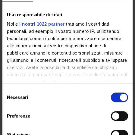
ATTIVITÀ
Uso responsabile dei dati
AREE DI RICERCA
Noi e
i nostri 1022 partner
trattiamo i vostri dati
personali, ad esempio il vostro numero IP, utilizzando
GRUPPI DI RICERCA
tecnologie come i cookie per memorizzare e accedere
alle informazioni sul vostro dispositivo al fine di
DOTTORATI DI RICERCA
pubblicare annunci e contenuti personalizzati, misurare
gli annunci e i contenuti, ricercare il pubblico e sviluppare
STRUTTURE
i servizi. Avete la possibilità di scegliere chi utilizza i
vostri dati e per quali scopi. Le vostre scelte in materia di
BIBLIOTECHE
privacy sono applicabili solo su questa proprietà digitale
CENTRI
in cui avete effettuato le vostre scelte. È possibile
Selezione
modificare o revocare il proprio consenso in qualsiasi
Necessari
del
LABORATORI
momento dalla Dichiarazione sui cookie o facendo clic
consenso
sull'icona di attivazione della privacy.
SPIN OFF E AZIENDE
Preferenze
Con il tuo consenso, vorremmo anche:
Contatti
raccogliere informazioni sulla tua posizione
Statistiche