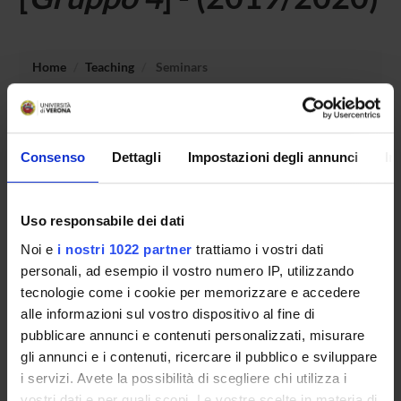
Home
Teaching
Seminars
No recent seminar found relating to teaching Laboratory -
Didactics of education and anthropological area.
Consenso
Dettagli
Impostazioni degli annunci
In
Uso responsabile dei dati
STUDYING
Noi e
i nostri 1022 partner
trattiamo i vostri dati
COURSES
personali, ad esempio il vostro numero IP, utilizzando
tecnologie come i cookie per memorizzare e accedere
PHD PROGRAMMES AND POSTGRADUATE
alle informazioni sul vostro dispositivo al fine di
TRAINING
pubblicare annunci e contenuti personalizzati, misurare
gli annunci e i contenuti, ricercare il pubblico e sviluppare
Contacts
i servizi. Avete la possibilità di scegliere chi utilizza i
People
vostri dati e per quali scopi. Le vostre scelte in materia di