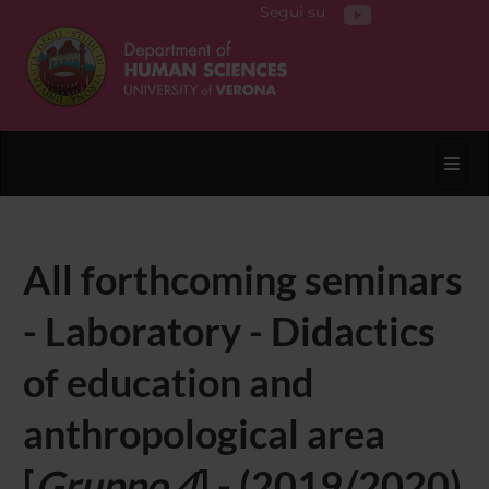
Segui su
Toggl
All forthcoming seminars
- Laboratory - Didactics
of education and
anthropological area
[
Gruppo 4
] - (2019/2020)