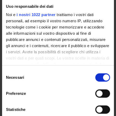
Piani didattici
Uso responsabile dei dati
Calendario esami
Noi e
i nostri 1022 partner
trattiamo i vostri dati
Bacheca avvisi
personali, ad esempio il vostro numero IP, utilizzando
Proposte tesi e stage
tecnologie come i cookie per memorizzare e accedere
Organi collegiali e di governo
alle informazioni sul vostro dispositivo al fine di
Docenti
pubblicare annunci e contenuti personalizzati, misurare
gli annunci e i contenuti, ricercare il pubblico e sviluppare
i servizi. Avete la possibilità di scegliere chi utilizza i
OFFERTA FORMATIVA
vostri dati e per quali scopi. Le vostre scelte in materia di
privacy sono applicabili solo su questa proprietà digitale
CORSI DI STUDIO
in cui avete effettuato le vostre scelte. È possibile
Selezione
DOTTORATI, MASTER E FORMAZIONE SUPERIORE
modificare o revocare il proprio consenso in qualsiasi
Necessari
del
momento dalla Dichiarazione sui cookie o facendo clic
consenso
sull'icona di attivazione della privacy.
Contatti
Preferenze
Persone
Con il tuo consenso, vorremmo anche:
Luoghi
raccogliere informazioni sulla tua posizione
Statistiche
Calendario
geografica, con un'approssimazione di qualche