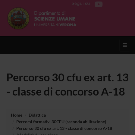
Segui su
Toggl
Percorso 30 cfu ex art. 13
- classe di concorso A-18
Home
Didattica
Percorsi formativi 30CFU (seconda abilitazione)
Percorso 30 cfu ex art. 13 - classe di concorso A-18
Modalità di iscrizione