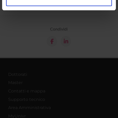
analizzare il nostro traffico. Condividiamo inoltre
informazioni sul modo in cui utilizzi il nostro sito con i
nostri partner che si occupano di analisi dei dati web,
pubblicità e social media, i quali potrebbero combinarle
Condividi
con altre informazioni che hai fornito loro o che hanno
raccolto dal tuo utilizzo dei loro servizi.
Dottorati
Master
Contatti e mappa
Supporto tecnico
Area Amministrativa
MyUnivr