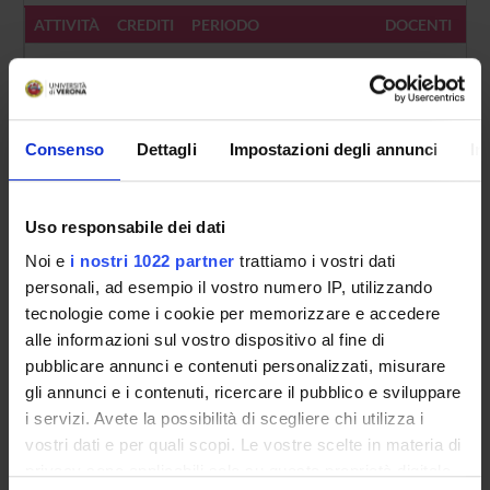
ATTIVITÀ
CREDITI
PERIODO
DOCENTI
A
3
PERIODO DIDATTICO
Evita Calabre
B
3
PERIODO DIDATTICO
Renata Raccan
Consenso
Dettagli
Impostazioni degli annunci
In
Uso responsabile dei dati
Noi e
i nostri 1022 partner
trattiamo i vostri dati
personali, ad esempio il vostro numero IP, utilizzando
Presentazione
tecnologie come i cookie per memorizzare e accedere
alle informazioni sul vostro dispositivo al fine di
Come iscriversi
pubblicare annunci e contenuti personalizzati, misurare
Insegnamenti
gli annunci e i contenuti, ricercare il pubblico e sviluppare
Calendario didattico
i servizi. Avete la possibilità di scegliere chi utilizza i
Orario lezioni
vostri dati e per quali scopi. Le vostre scelte in materia di
Piani didattici
privacy sono applicabili solo su questa proprietà digitale
Calendario esami