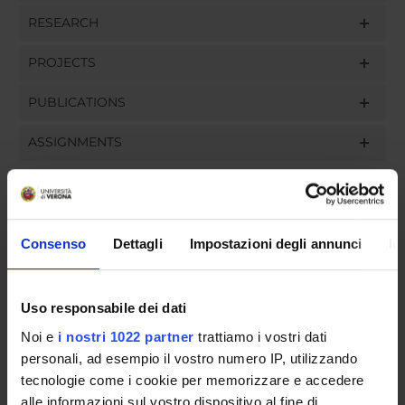
RESEARCH
PROJECTS
PUBLICATIONS
ASSIGNMENTS
ORGANISATION
Consenso
Dettagli
Impostazioni degli annunci
In
GOVERNANCE
Uso responsabile dei dati
COMMITTEES
Noi e
i nostri 1022 partner
trattiamo i vostri dati
personali, ad esempio il vostro numero IP, utilizzando
DEPARTMENT ADMINISTRATION OFFICES
tecnologie come i cookie per memorizzare e accedere
STUDENT ADMINISTRATION OFFICES
alle informazioni sul vostro dispositivo al fine di