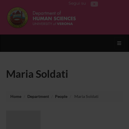
Segui su
Toggl
Maria Soldati
Home
Department
People
Maria Soldati