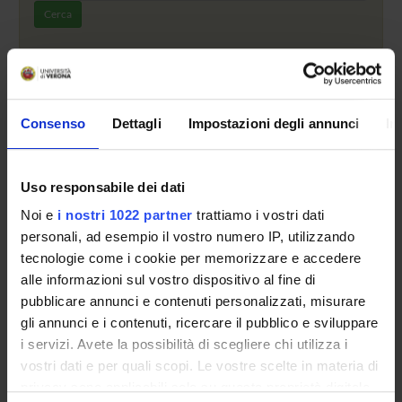
Cerca
Attenzione: il corso di studi è disattivato, viene presentato
di seguito l'ultimo piano didattico approvato
Consenso
Dettagli
Impostazioni degli annunci
In
Documenti
Documenti
Uso responsabile dei dati
1. Piano didattico
(pdf, it, 137 KB, 02/07/14)
Noi e
i nostri 1022 partner
trattiamo i vostri dati
personali, ad esempio il vostro numero IP, utilizzando
tecnologie come i cookie per memorizzare e accedere
alle informazioni sul vostro dispositivo al fine di
pubblicare annunci e contenuti personalizzati, misurare
gli annunci e i contenuti, ricercare il pubblico e sviluppare
Presentazione
i servizi. Avete la possibilità di scegliere chi utilizza i
vostri dati e per quali scopi. Le vostre scelte in materia di
Come iscriversi e Requisiti di ammissione
privacy sono applicabili solo su questa proprietà digitale
Piani didattici