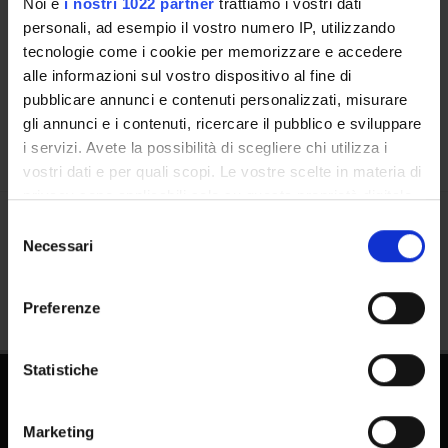
Noi e
i nostri 1022 partner
trattiamo i vostri dati
Persone
personali, ad esempio il vostro numero IP, utilizzando
Luoghi
tecnologie come i cookie per memorizzare e accedere
alle informazioni sul vostro dispositivo al fine di
Calendario
pubblicare annunci e contenuti personalizzati, misurare
gli annunci e i contenuti, ricercare il pubblico e sviluppare
i servizi. Avete la possibilità di scegliere chi utilizza i
vostri dati e per quali scopi. Le vostre scelte in materia di
privacy sono applicabili solo su questa proprietà digitale
in cui avete effettuato le vostre scelte. È possibile
Selezione
Condividi
modificare o revocare il proprio consenso in qualsiasi
Necessari
del
momento dalla Dichiarazione sui cookie o facendo clic
consenso
sull'icona di attivazione della privacy.
Preferenze
Con il tuo consenso, vorremmo anche:
raccogliere informazioni sulla tua posizione
Statistiche
geografica, con un'approssimazione di qualche
Dottorati
metro,
Marketing
Identificare il tuo dispositivo, scansionandolo
Master