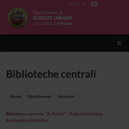
Segui su
Toggl
Biblioteche centrali
Home
Dipartimento
Strutture
Biblioteca centrale "A. Frinzi" - Polo Umanistico
Economico Giuridico