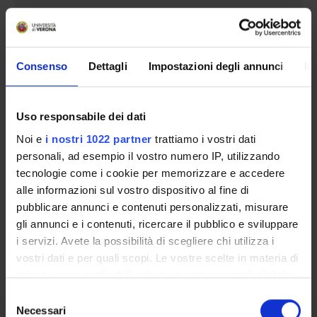
CENTRES
LABORATORIES
Consenso
Dettagli
Impostazioni degli annunci
In
SPIN OFF AND COMPANIES
Uso responsabile dei dati
COMMUNAL AREA
Noi e
i nostri 1022 partner
trattiamo i vostri dati
Contacts
personali, ad esempio il vostro numero IP, utilizzando
tecnologie come i cookie per memorizzare e accedere
People
alle informazioni sul vostro dispositivo al fine di
Places
pubblicare annunci e contenuti personalizzati, misurare
Calendar
gli annunci e i contenuti, ricercare il pubblico e sviluppare
i servizi. Avete la possibilità di scegliere chi utilizza i
vostri dati e per quali scopi. Le vostre scelte in materia di
privacy sono applicabili solo su questa proprietà digitale
in cui avete effettuato le vostre scelte. È possibile
Selezione
modificare o revocare il proprio consenso in qualsiasi
Necessari
del