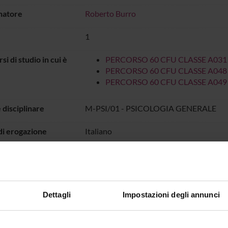
natore
Roberto Burro
1
rsi di studio in cui è
PERCORSO 60 CFU CLASSE A031
PERCORSO 60 CFU CLASSE A048
PERCORSO 60 CFU CLASSE A049
 disciplinare
M-PSI/01 - PSICOLOGIA GENERALE
di erogazione
Italiano
o
DIDATTICA
dal 25-lug-2024 al 31-dic-2
IO LEZIONI
Dettagli
Impostazioni degli annunci
all'orario delle lezioni