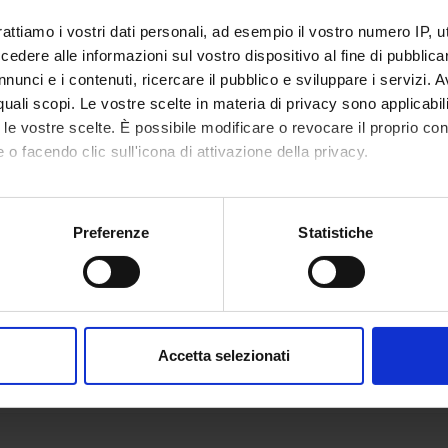
rattiamo i vostri dati personali, ad esempio il vostro numero IP, 
dere alle informazioni sul vostro dispositivo al fine di pubblica
nunci e i contenuti, ricercare il pubblico e sviluppare i servizi. A
r quali scopi. Le vostre scelte in materia di privacy sono applicabi
to le vostre scelte. È possibile modificare o revocare il proprio 
 o facendo clic sull'icona di attivazione della privacy.
mo anche:
oni sulla tua posizione geografica, con un'approssimazione di qu
Preferenze
Statistiche
spositivo, scansionandolo attivamente alla ricerca di caratteristich
aborati i tuoi dati personali e imposta le tue preferenze nella
s
consenso in qualsiasi momento dalla Dichiarazione sui cookie.
Accetta selezionati
nalizzare contenuti ed annunci, per fornire funzionalità dei socia
inoltre informazioni sul modo in cui utilizzi il nostro sito con i n
icità e social media, i quali potrebbero combinarle con altre inform
lizzo dei loro servizi.