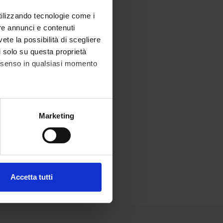
utilizzando tecnologie come i
re annunci e contenuti
vete la possibilità di scegliere
li solo su questa proprietà
consenso in qualsiasi momento
alche metro,
Marketing
e specifiche (impronte
ezione dettagli
. Puoi
Accetta tutti
l media e per analizzare il
ostri partner che si occupano
azioni che hai fornito loro o