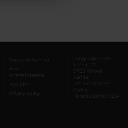
Lungadige Porta
Supporto tecnico
Vittoria, 17
Area
37129 Verona
Amministrativa
Partita
IVA01541040232
MyUnivr
Codice
Privacy policy
Fiscale93009870234