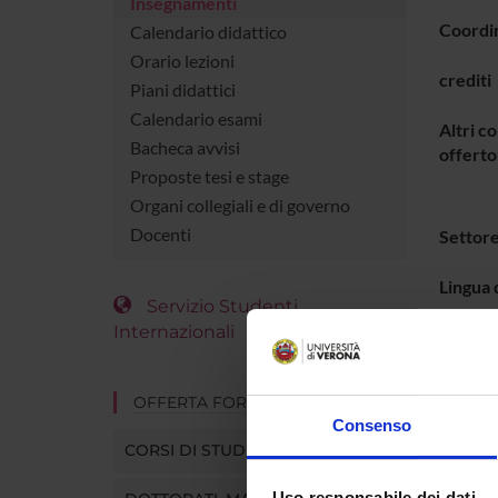
Insegnamenti
Coordi
Calendario didattico
Orario lezioni
crediti
Piani didattici
Calendario esami
Altri co
Bacheca avvisi
offerto
Proposte tesi e stage
Organi collegiali e di governo
Docenti
Settore
Lingua 
Servizio Studenti
Internazionali
Period
OFFERTA FORMATIVA
ORAR
Consenso
CORSI DI STUDIO
Vai 
Uso responsabile dei dati