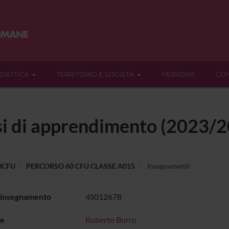
IDATTICA
TERRITORIO E SOCIETÀ
PERSONE
CON
ssi di apprendimento (2023/
60CFU
PERCORSO 60 CFU CLASSE A015
Insegnamenti
 insegnamento
4S012678
e
Roberto Burro