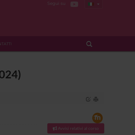
Segui su
TATTI
2024)
Avvisi relativi al corso