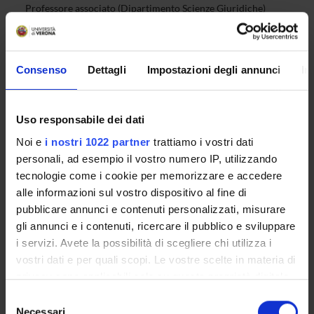
Professore associato (Dipartimento Scienze Giuridiche)
Mauro Tescaro
Professore associato (Dipartimento Scienze Giuridiche)
Consenso
Dettagli
Impostazioni degli annunci
In
Federico Brunetti
Professore ordinario (Dipartimento Management)
Andrea Caprara
Uso responsabile dei dati
Professore associato (Dipartimento Scienze Giuridiche)
Stefano Catalano
Noi e
i nostri 1022 partner
trattiamo i vostri dati
Professore ordinario (Dipartimento Scienze Giuridiche)
personali, ad esempio il vostro numero IP, utilizzando
tecnologie come i cookie per memorizzare e accedere
Giampietro Ferri
Professore ordinario (Dipartimento Scienze Giuridiche)
alle informazioni sul vostro dispositivo al fine di
pubblicare annunci e contenuti personalizzati, misurare
Sylvain Giovanni Nadalet
Ricercatore (Dipartimento Scienze Giuridiche)
gli annunci e i contenuti, ricercare il pubblico e sviluppare
i servizi. Avete la possibilità di scegliere chi utilizza i
Francesca Ragno
vostri dati e per quali scopi. Le vostre scelte in materia di
Professore di altro ateneo (Dipartimento Scienze Giuridiche)
privacy sono applicabili solo su questa proprietà digitale
Sara Scola
in cui avete effettuato le vostre scelte. È possibile
Professore associato (Dipartimento Scienze Giuridiche)
Selezione
modificare o revocare il proprio consenso in qualsiasi
Necessari