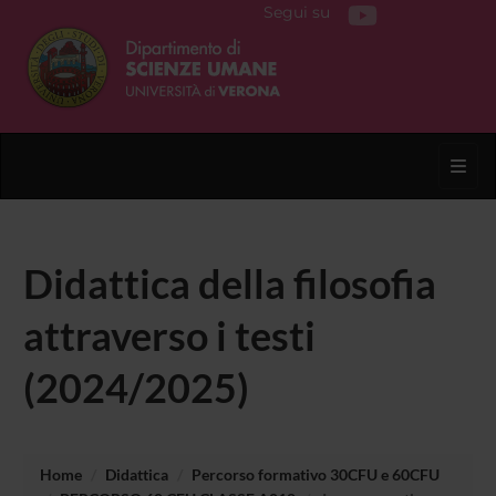
Segui su
Toggl
Didattica della filosofia
attraverso i testi
(2024/2025)
Home
Didattica
Percorso formativo 30CFU e 60CFU