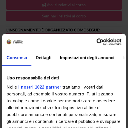
Avvisi relativi al corso
Seminari relativi al corso
L'INSEGNAMENTO È ORGANIZZATO COME SEGUE:
ATTIVITÀ
CREDITI
PERIODO
DOCENTI
A
1
non ancora assegnato
Laura Anna Ma
Consenso
Dettagli
Impostazioni degli annunci
In
B
2
non ancora assegnato
Davide Bondì
Uso responsabile dei dati
Noi e
i nostri 1022 partner
trattiamo i vostri dati
personali, ad esempio il vostro numero IP, utilizzando
tecnologie come i cookie per memorizzare e accedere
alle informazioni sul vostro dispositivo al fine di
Presentazione
pubblicare annunci e contenuti personalizzati, misurare
Come iscriversi
gli annunci e i contenuti, ricercare il pubblico e sviluppare