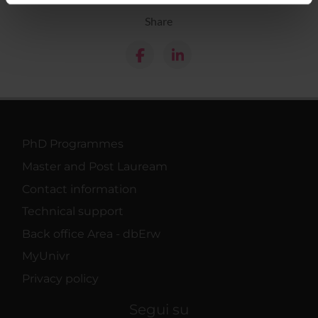
informazioni sul modo in cui utilizzi il nostro sito con i
Share
nostri partner che si occupano di analisi dei dati web,
pubblicità e social media, i quali potrebbero combinarle
con altre informazioni che hai fornito loro o che hanno
raccolto dal tuo utilizzo dei loro servizi.
PhD Programmes
Master and Post Lauream
Contact information
Technical support
Back office Area - dbErw
MyUnivr
Privacy policy
Segui su