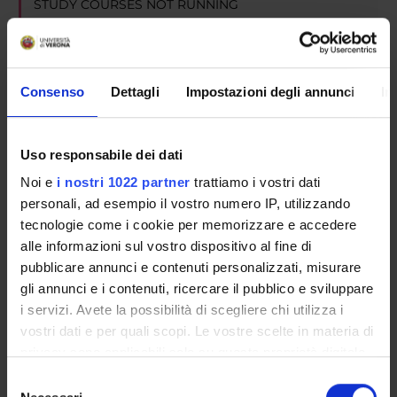
STUDY COURSES NOT RUNNING
Discontinued degree programmes have been permanently
closed and are no longer included in the academic offer.
No future reactivation or enrolment is provided for.
Consenso
Dettagli
Impostazioni degli annunci
In
COURSE NOT RUNNING
Uso responsabile dei dati
Corso intensivo di formazione alla qualifica
Noi e
i nostri 1022 partner
trattiamo i vostri dati
di “Educatore Professionale Socio-
personali, ad esempio il vostro numero IP, utilizzando
tecnologie come i cookie per memorizzare e accedere
Pedagogico”
alle informazioni sul vostro dispositivo al fine di
pubblicare annunci e contenuti personalizzati, misurare
Location: Verona
gli annunci e i contenuti, ricercare il pubblico e sviluppare
i servizi. Avete la possibilità di scegliere chi utilizza i
vostri dati e per quali scopi. Le vostre scelte in materia di
privacy sono applicabili solo su questa proprietà digitale
in cui avete effettuato le vostre scelte. È possibile
Selezione
modificare o revocare il proprio consenso in qualsiasi