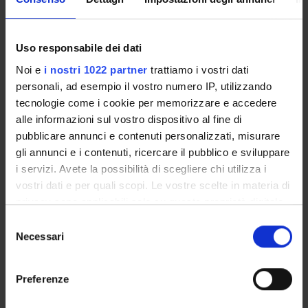
coordinated working groups/networks) and the form of
network governance it creates. This analysis pinpoints at
the comparative advantage of some organizations (i.e., the
Uso responsabile dei dati
ministries of Latvia, Finland and Belgium), which partake in
Noi e
i nostri 1022 partner
trattiamo i vostri dati
this form of network governance. This produces
personali, ad esempio il vostro numero IP, utilizzando
unpredictable contingency in EU policy coordination.
tecnologie come i cookie per memorizzare e accedere
Web page:
alle informazioni sul vostro dispositivo al fine di
http://www.rela.ep.liu.se/issues/10.3384_rela.2000-
pubblicare annunci e contenuti personalizzati, misurare
7426.2020112/844/rela_844.pdf
gli annunci e i contenuti, ricercare il pubblico e sviluppare
Product ID:
i servizi. Avete la possibilità di scegliere chi utilizza i
111049
vostri dati e per quali scopi. Le vostre scelte in materia di
privacy sono applicabili solo su questa proprietà digitale
Handle IRIS:
in cui avete effettuato le vostre scelte. È possibile
11562/1003220
Selezione
modificare o revocare il proprio consenso in qualsiasi
Necessari
del
Last Modified:
momento dalla Dichiarazione sui cookie o facendo clic
consenso
November 8, 2022
sull'icona di attivazione della privacy.
Preferenze
Bibliographic citation:
Milana, Marcella
;
Tronca, Luigi
; Klatt, Gosia
,
European
Con il tuo consenso, vorremmo anche: