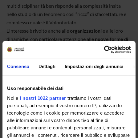
multidisciplinarità ben risponde alla complessità insita
nello studio di un fenomeno così “ricco” di sfaccettature e
complesso quale è il Volontariato.
L’interesse è rivolto anche alle
organizzazioni
e alle loro
dinamiche, con particolare attenzione alle
nuove forme di
volontariato
che sembrano rispondere alle esigenze di una
società che cambia e di fasce specifiche della popolazione
(giovani, lavoratori occasionali, ecc.). Tra gli obiettivi di
Consenso
Dettagli
Impostazioni degli annunci
In
indagine e osservazione vi sono i fattori sociali e le
motivazioni che spingono le persone ad orientarsi verso i
Uso responsabile dei dati
“nuovi volontariati” in alternativa o affiancandoli a forme
più tradizionali di fare volontariato.
Noi e
i nostri 1022 partner
trattiamo i vostri dati
Partendo dall’analisi di fenomeni e contesti, l’obiettivo è
personali, ad esempio il vostro numero IP, utilizzando
tecnologie come i cookie per memorizzare e accedere
anche promuovere azioni di ricerca-intervento che offrano
alle informazioni sul vostro dispositivo al fine di
risposte concrete al territorio.
pubblicare annunci e contenuti personalizzati, misurare
gli annunci e i contenuti, ricercare il pubblico e sviluppare