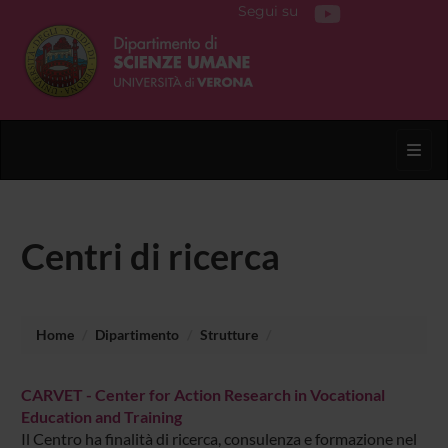
Segui su
Toggl
Centri di ricerca
Home
Dipartimento
Strutture
CARVET - Center for Action Research in Vocational
Education and Training
Il Centro ha finalità di ricerca, consulenza e formazione nel