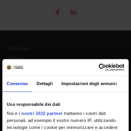
Dottorati
Master
Contatti e mappa
Supporto tecnico
Consenso
Dettagli
Impostazioni degli annunci
In
Area Amministrativa
MyUnivr
Privacy policy
Uso responsabile dei dati
Noi e
i nostri 1022 partner
trattiamo i vostri dati
Segui su
personali, ad esempio il vostro numero IP, utilizzando
tecnologie come i cookie per memorizzare e accedere