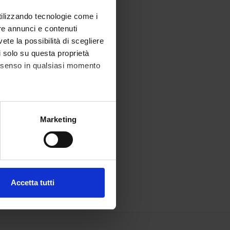
utilizzando tecnologie come i
re annunci e contenuti
vete la possibilità di scegliere
li solo su questa proprietà
consenso in qualsiasi momento
alche metro,
Marketing
e specifiche (impronte
ezione dettagli
. Puoi
Accetta tutti
l media e per analizzare il
ostri partner che si occupano
azioni che hai fornito loro o