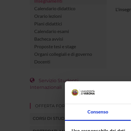
Insegnamenti
Calendario didattico
L'inseg
Orario lezioni
Piani didattici
Calendario esami
Bacheca avvisi
Proposte tesi e stage
Organi collegiali e di governo
Docenti
Servizio Studenti
Internazionali
OFFERTA FORMATIVA
Consenso
CORSI DI STUDIO
Uso responsabile dei dati