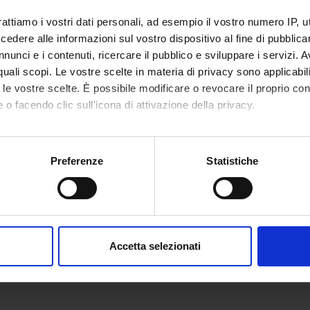
rattiamo i vostri dati personali, ad esempio il vostro numero IP, 
dere alle informazioni sul vostro dispositivo al fine di pubblica
nunci e i contenuti, ricercare il pubblico e sviluppare i servizi. A
r quali scopi. Le vostre scelte in materia di privacy sono applicabi
to le vostre scelte. È possibile modificare o revocare il proprio 
 o facendo clic sull'icona di attivazione della privacy.
mo anche:
oni sulla tua posizione geografica, con un'approssimazione di qu
Preferenze
Statistiche
spositivo, scansionandolo attivamente alla ricerca di caratteristich
aborati i tuoi dati personali e imposta le tue preferenze nella
s
consenso in qualsiasi momento dalla Dichiarazione sui cookie.
Accetta selezionati
nalizzare contenuti ed annunci, per fornire funzionalità dei socia
inoltre informazioni sul modo in cui utilizzi il nostro sito con i n
icità e social media, i quali potrebbero combinarle con altre inform
lizzo dei loro servizi.