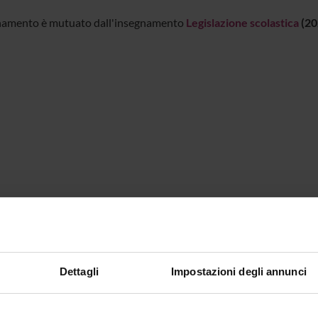
namento è mutuato dall'insegnamento
Legislazione scolastica
(20
Dettagli
Impostazioni degli annunci