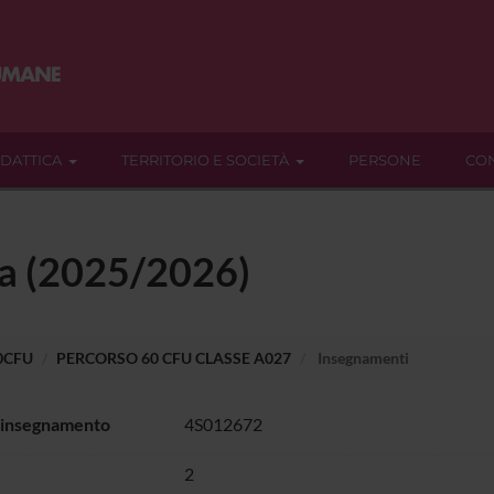
IDATTICA
TERRITORIO E SOCIETÀ
PERSONE
CON
ca (2025/2026)
60CFU
PERCORSO 60 CFU CLASSE A027
Insegnamenti
 insegnamento
4S012672
2