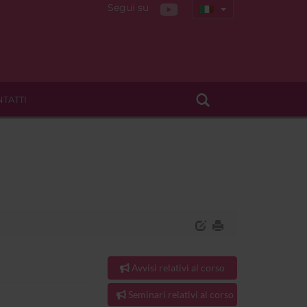
Segui su
TATTI
Avvisi relativi al corso
Seminari relativi al corso