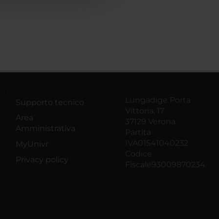
Lungadige Porta
Supporto tecnico
Vittoria, 17
Area
37129 Verona
Amministrativa
Partita
IVA01541040232
MyUnivr
Codice
Privacy policy
Fiscale93009870234