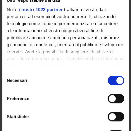
Uso responsabile dei dati
Noi e
i nostri 1022 partner
trattiamo i vostri dati
STUDENT ADMINISTRATION OFFICES
personali, ad esempio il vostro numero IP, utilizzando
tecnologie come i cookie per memorizzare e accedere
DEPARTMENT FACILITIES
alle informazioni sul vostro dispositivo al fine di
pubblicare annunci e contenuti personalizzati, misurare
LIBRARIES
gli annunci e i contenuti, ricercare il pubblico e sviluppare
i servizi. Avete la possibilità di scegliere chi utilizza i
CENTRES
vostri dati e per quali scopi. Le vostre scelte in materia di
LABORATORIES
privacy sono applicabili solo su questa proprietà digitale
in cui avete effettuato le vostre scelte. È possibile
Selezione
SPIN OFF AND COMPANIES
modificare o revocare il proprio consenso in qualsiasi
Necessari
del
momento dalla Dichiarazione sui cookie o facendo clic
consenso
COMMUNAL AREA
sull'icona di attivazione della privacy.
Preferenze
Contacts
Con il tuo consenso, vorremmo anche:
People
raccogliere informazioni sulla tua posizione
Statistiche
geografica, con un'approssimazione di qualche
Places
metro,