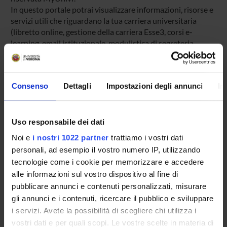
In questo portale potrai visualizzare informazioni, risorse e
servizi utili che riguardano la tua carriera universitaria
(libretto online, gestione della carriera Esse3, corsi e-
learning, email istituzionale, modulistica di segreteria,
procedure amministrative, ecc.).
Entra in MyUnivr con le tue credenziali GIA: solo così
potrai ricevere notifica di tutti gli avvisi dei tuoi docenti e
Consenso
Dettagli
Impostazioni degli annunci
In
della tua segreteria via mail e anche tramite l'app Univr.
MYUNIVR
Uso responsabile dei dati
Noi e
i nostri 1022 partner
trattiamo i vostri dati
personali, ad esempio il vostro numero IP, utilizzando
Presentazione
tecnologie come i cookie per memorizzare e accedere
Come iscriversi
alle informazioni sul vostro dispositivo al fine di
Insegnamenti
pubblicare annunci e contenuti personalizzati, misurare
gli annunci e i contenuti, ricercare il pubblico e sviluppare
Calendario didattico
i servizi. Avete la possibilità di scegliere chi utilizza i
Orario lezioni
vostri dati e per quali scopi. Le vostre scelte in materia di
Piani didattici