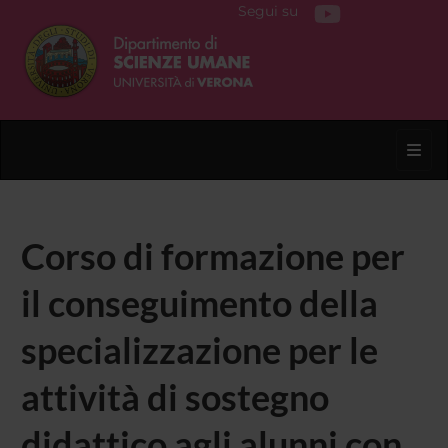
Segui su
Toggl
Corso di formazione per
il conseguimento della
specializzazione per le
attività di sostegno
didattico agli alunni con