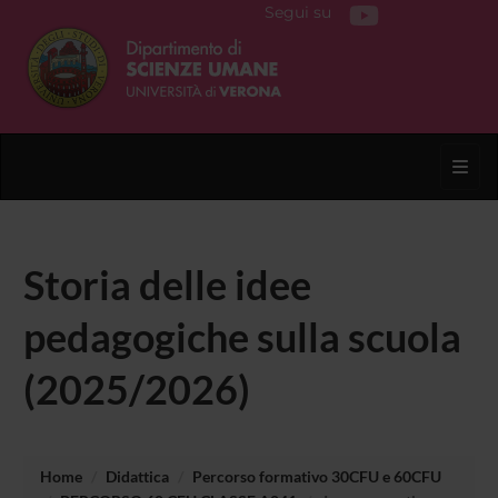
Segui su
Toggl
Storia delle idee
pedagogiche sulla scuola
(2025/2026)
Home
Didattica
Percorso formativo 30CFU e 60CFU