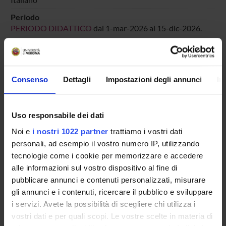
Periodo
PERIODO DIDATTICO
dal 1-mar-2026 al 15-dic-2026.
Avvisi relativi al corso
Seminari relativi al corso
Consenso
Dettagli
Impostazioni degli annunci
In
ORARIO LEZIONI
Uso responsabile dei dati
Vai all'orario delle lezioni
Noi e
i nostri 1022 partner
trattiamo i vostri dati
personali, ad esempio il vostro numero IP, utilizzando
tecnologie come i cookie per memorizzare e accedere
Presentazione
alle informazioni sul vostro dispositivo al fine di
pubblicare annunci e contenuti personalizzati, misurare
Come iscriversi
gli annunci e i contenuti, ricercare il pubblico e sviluppare
Insegnamenti
i servizi. Avete la possibilità di scegliere chi utilizza i
Calendario didattico
vostri dati e per quali scopi. Le vostre scelte in materia di
Orario lezioni