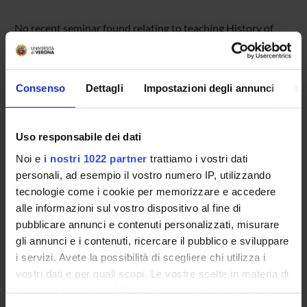
No recent seminar found relating to teaching History of
Philosophy B (p) .
Consenso
Dettagli
Impostazioni degli annunci
In
STUDYING
COURSES
Uso responsabile dei dati
Noi e
i nostri 1022 partner
trattiamo i vostri dati
PHD PROGRAMMES AND POSTGRADUATE
personali, ad esempio il vostro numero IP, utilizzando
TRAINING
tecnologie come i cookie per memorizzare e accedere
alle informazioni sul vostro dispositivo al fine di
Contacts
pubblicare annunci e contenuti personalizzati, misurare
People
gli annunci e i contenuti, ricercare il pubblico e sviluppare
Places
i servizi. Avete la possibilità di scegliere chi utilizza i
vostri dati e per quali scopi. Le vostre scelte in materia di
Calendar
privacy sono applicabili solo su questa proprietà digitale
in cui avete effettuato le vostre scelte. È possibile