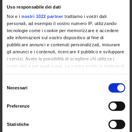
Periodo
Uso responsabile dei dati
didattico
dal 16-nov-2020 al 30-giu-2021.
Noi e
i nostri 1022 partner
trattiamo i vostri dati
Avvisi relativi al corso
personali, ad esempio il vostro numero IP, utilizzando
tecnologie come i cookie per memorizzare e accedere
Seminari relativi al corso
alle informazioni sul vostro dispositivo al fine di
Per visualizzare la struttura dell'insegnamento a cui questo
pubblicare annunci e contenuti personalizzati, misurare
modulo appartiene, consultare
organizzazione
gli annunci e i contenuti, ricercare il pubblico e sviluppare
dell'insegnamento
i servizi. Avete la possibilità di scegliere chi utilizza i
ORARIO LEZIONI
vostri dati e per quali scopi. Le vostre scelte in materia di
privacy sono applicabili solo su questa proprietà digitale
Vai all'orario delle lezioni
in cui avete effettuato le vostre scelte. È possibile
Selezione
modificare o revocare il proprio consenso in qualsiasi
Necessari
del
momento dalla Dichiarazione sui cookie o facendo clic
consenso
sull'icona di attivazione della privacy.
Preferenze
Presentazione
Con il tuo consenso, vorremmo anche:
Come iscriversi
raccogliere informazioni sulla tua posizione
Insegnamenti
Statistiche
geografica, con un'approssimazione di qualche