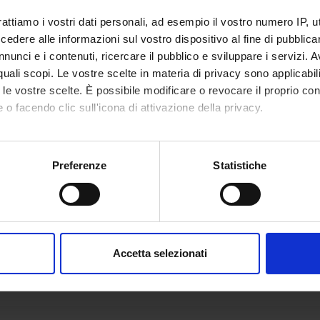
rattiamo i vostri dati personali, ad esempio il vostro numero IP, 
dere alle informazioni sul vostro dispositivo al fine di pubblica
nunci e i contenuti, ricercare il pubblico e sviluppare i servizi. A
r quali scopi. Le vostre scelte in materia di privacy sono applicabi
to le vostre scelte. È possibile modificare o revocare il proprio 
 o facendo clic sull'icona di attivazione della privacy.
mo anche:
oni sulla tua posizione geografica, con un'approssimazione di qu
Preferenze
Statistiche
spositivo, scansionandolo attivamente alla ricerca di caratteristich
aborati i tuoi dati personali e imposta le tue preferenze nella
s
consenso in qualsiasi momento dalla Dichiarazione sui cookie.
Accetta selezionati
nalizzare contenuti ed annunci, per fornire funzionalità dei socia
inoltre informazioni sul modo in cui utilizzi il nostro sito con i n
icità e social media, i quali potrebbero combinarle con altre inform
lizzo dei loro servizi.