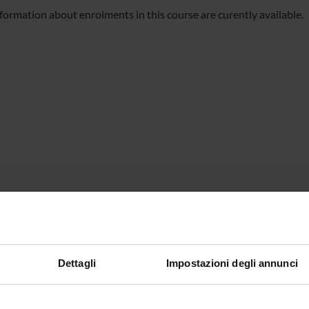
formation about enrolments in this course are curently available.
Dettagli
Impostazioni degli annunci