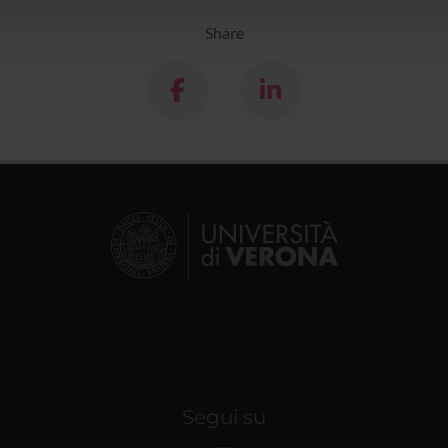
Share
Segui su