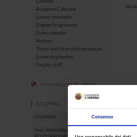
Courses
No in
Academic Calendar
Lesson timetable
Degree Programme
Exam calendar
Notices
Thesis and internship proposals
Governing bodies
Faculty staff
International Students
STUDYING
COURSES
Consenso
PHD PROGRAMMES AND
POSTGRADUATE TRAINING
Uso responsabile dei dati