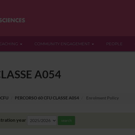
EACHING
COMMUNITY ENGAGEMENT
PEOPLE
LASSE A054
0CFU
PERCORSO 60 CFU CLASSE A054
Enrolment Policy
tration year
search