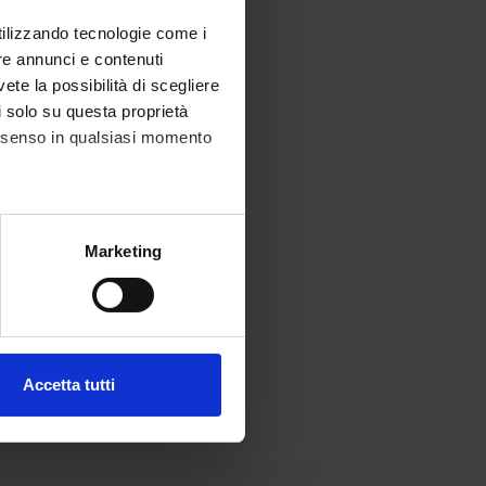
utilizzando tecnologie come i
re annunci e contenuti
vete la possibilità di scegliere
li solo su questa proprietà
consenso in qualsiasi momento
alche metro,
Marketing
e specifiche (impronte
ezione dettagli
. Puoi
Accetta tutti
l media e per analizzare il
ostri partner che si occupano
azioni che hai fornito loro o