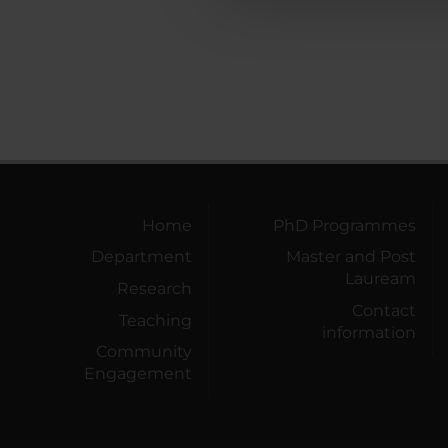
Home
PhD Programmes
Department
Master and Post
Lauream
Research
Contact
Teaching
information
Community
Engagement