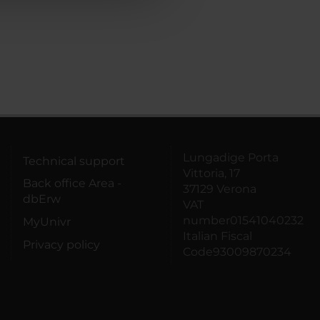
Lungadige Porta
Technical support
Vittoria, 17
Back office Area -
37129 Verona
dbErw
VAT
number01541040232
MyUnivr
Italian Fiscal
Privacy policy
Code93009870234