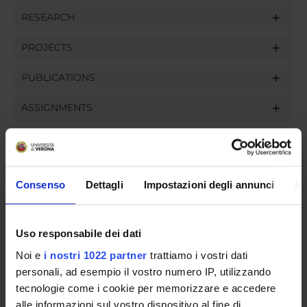
RESEARCH
PROJECTS
PUBLICATIONS
ASSIGNMENTS
ORGANISATION
Consenso
Dettagli
Impostazioni degli annunci
In
GOVERNANCE
Uso responsabile dei dati
COMMITTEES
Noi e
i nostri 1022 partner
trattiamo i vostri dati
personali, ad esempio il vostro numero IP, utilizzando
DEPARTMENT ADMINISTRATION OFFICES
tecnologie come i cookie per memorizzare e accedere
STUDENT ADMINISTRATION OFFICES
alle informazioni sul vostro dispositivo al fine di