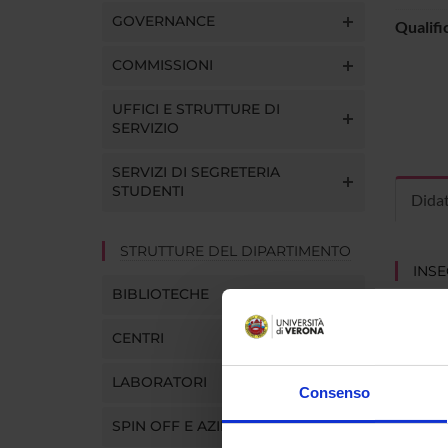
GOVERNANCE
Qualifi
COMMISSIONI
UFFICI E STRUTTURE DI
SERVIZIO
SERVIZI DI SEGRETERIA
STUDENTI
Dida
STRUTTURE DEL DIPARTIMENTO
INS
BIBLIOTECHE
Insegna
Clicca s
CENTRI
LABORATORI
Consenso
SPIN OFF E AZIENDE