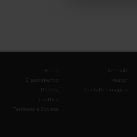
che hanno raccolto dal tuo uti
Home
Dottorati
Dipartimento
Master
Ricerca
Contatti e mappa
Didattica
Territorio e Società