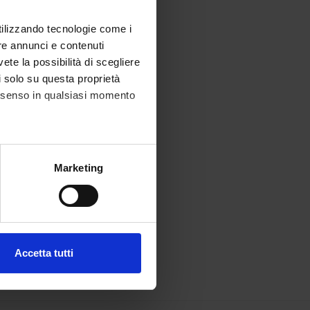
utilizzando tecnologie come i
re annunci e contenuti
vete la possibilità di scegliere
li solo su questa proprietà
consenso in qualsiasi momento
alche metro,
Marketing
e specifiche (impronte
ezione dettagli
. Puoi
Accetta tutti
l media e per analizzare il
ostri partner che si occupano
azioni che hai fornito loro o