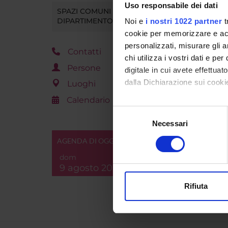
Uso responsabile dei dati
SPAZI COMUNI DEL
DIPARTIMENTO
Noi e
i nostri 1022 partner
t
cookie per memorizzare e acce
personalizzati, misurare gli an
Contatti
chi utilizza i vostri dati e pe
Persone
digitale in cui avete effettua
dalla Dichiarazione sui cookie
Luoghi
Calendario
Con il tuo consenso, vorrem
Selezione
raccogliere informazi
Necessari
del
Identificare il tuo di
consenso
AGENDA DI OGGI
digitali).
dom
Approfondisci come vengono el
9 agosto 2026
modificare o ritirare il tuo 
Rifiuta
Utilizziamo i cookie per perso
nostro traffico. Condividiamo 
di analisi dei dati web, pubbl