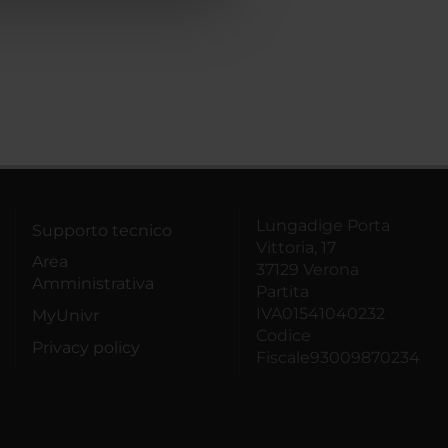
Lungadige Porta
Supporto tecnico
Vittoria, 17
Area
37129 Verona
Amministrativa
Partita
IVA01541040232
MyUnivr
Codice
Privacy policy
Fiscale93009870234