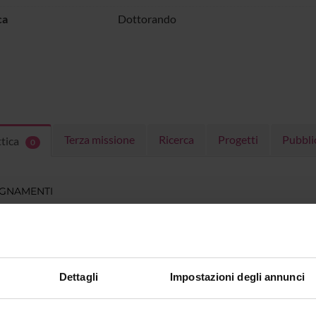
ca
Dottorando
Terza missione
Ricerca
Progetti
Pubbli
ttica
0
EGNAMENTI
menti attivi nel periodo selezionato:
0
.
ull'insegnamento per vedere orari e dettagli del corso.
Dettagli
Impostazioni degli annunci