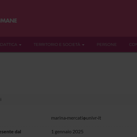
IDATTICA
TERRITORIO E SOCIETÀ
PERSONE
CON
i
marina
mercati
univr
it
sente dal
1 gennaio 2025