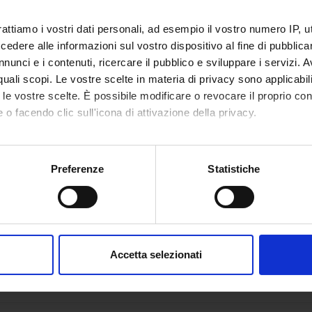
rattiamo i vostri dati personali, ad esempio il vostro numero IP, 
dere alle informazioni sul vostro dispositivo al fine di pubblica
nunci e i contenuti, ricercare il pubblico e sviluppare i servizi. A
r quali scopi. Le vostre scelte in materia di privacy sono applicabi
to le vostre scelte. È possibile modificare o revocare il proprio 
 o facendo clic sull'icona di attivazione della privacy.
mo anche:
oni sulla tua posizione geografica, con un'approssimazione di qu
Preferenze
Statistiche
spositivo, scansionandolo attivamente alla ricerca di caratteristich
aborati i tuoi dati personali e imposta le tue preferenze nella
s
consenso in qualsiasi momento dalla Dichiarazione sui cookie.
Accetta selezionati
nalizzare contenuti ed annunci, per fornire funzionalità dei socia
inoltre informazioni sul modo in cui utilizzi il nostro sito con i n
icità e social media, i quali potrebbero combinarle con altre inform