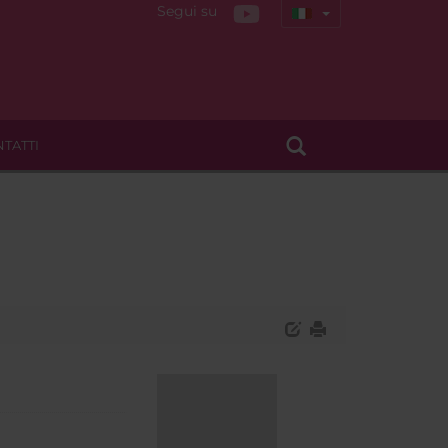
Segui su
TATTI