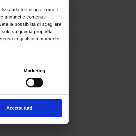
utilizzando tecnologie come i
re annunci e contenuti
vete la possibilità di scegliere
li solo su questa proprietà
consenso in qualsiasi momento
so nel corso.
alche metro,
Marketing
e specifiche (impronte
ezione dettagli
. Puoi
Accetta tutti
l media e per analizzare il
ostri partner che si occupano
azioni che hai fornito loro o