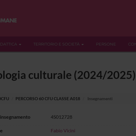
IDATTICA
TERRITORIO E SOCIETÀ
PERSONE
CON
ologia culturale (2024/2025)
60CFU
PERCORSO 60 CFU CLASSE A018
Insegnamenti
 insegnamento
4S012728
e
Fabio Vicini