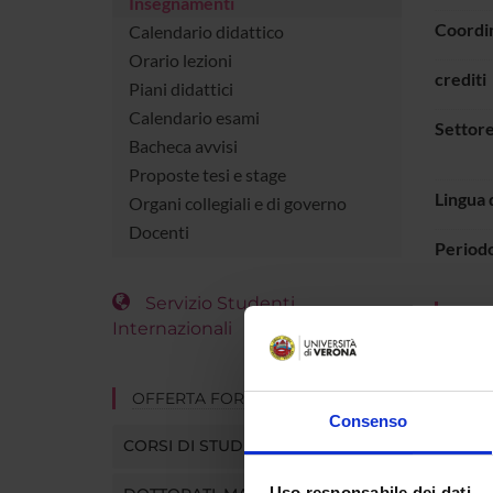
Insegnamenti
Coordi
Calendario didattico
Orario lezioni
crediti
Piani didattici
Calendario esami
Settore
Bacheca avvisi
Proposte tesi e stage
Lingua 
Organi collegiali e di governo
Docenti
Period
Servizio Studenti
PRO
Internazionali
I princi
OFFERTA FORMATIVA
- i conc
Consenso
- una in
CORSI DI STUDIO
- le pri
- la pro
Uso responsabile dei dati