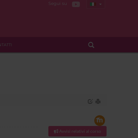
Segui su
TATTI
Avvisi relativi al corso