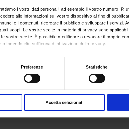
rattiamo i vostri dati personali, ad esempio il vostro numero IP, 
I DI RIFERIMENTO
dere alle informazioni sul vostro dispositivo al fine di pubblica
nunci e i contenuti, ricercare il pubblico e sviluppare i servizi. A
 la bibliografia dell'insegnamento
r quali scopi. Le vostre scelte in materia di privacy sono applicabi
to le vostre scelte. È possibile modificare o revocare il proprio 
LITÀ D'ESAME
 o facendo clic sull'icona di attivazione della privacy.
zione della attenzione e partecipazione in classe;
mo anche:
 resoconto (500 parole) di autovalutazione rispetto a quanto appre
oni sulla tua posizione geografica, con un'approssimazione di qu
Preferenze
Statistiche
spositivo, scansionandolo attivamente alla ricerca di caratteristich
aborati i tuoi dati personali e imposta le tue preferenze nella
s
consenso in qualsiasi momento dalla Dichiarazione sui cookie.
Accetta selezionati
nalizzare contenuti ed annunci, per fornire funzionalità dei socia
inoltre informazioni sul modo in cui utilizzi il nostro sito con i n
icità e social media, i quali potrebbero combinarle con altre inform
lizzo dei loro servizi.