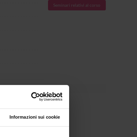
Seminari relativi al corso
centrismo, relativismo culturale;
Informazioni sui cookie
rca etnografica sul campo;
 al rituale e alla religione;