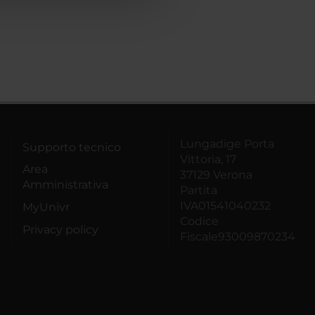
Lungadige Porta
Supporto tecnico
Vittoria, 17
Area
37129 Verona
Amministrativa
Partita
IVA01541040232
MyUnivr
Codice
Privacy policy
Fiscale93009870234