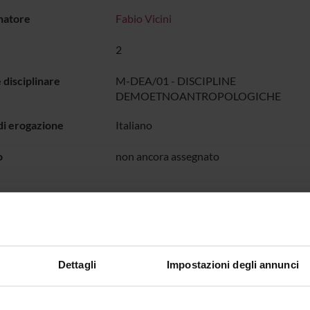
natore
Fabio Vicini
2
 disciplinare
M-DEA/01 - DISCIPLINE
DEMOETNOANTROPOLOGICHE
di erogazione
Italiano
o
non ancora assegnato
GRAMMA
pali contenuti del corso sono i seguenti:
etti fondamentali della disciplina quali il concetto di cultura, etno
Dettagli
Impostazioni degli annunci
troduzione al metodo principale dell'antropologa culturale: la rice
ncipali acquisizioni dell'antropologia riguardo alla visione del mondo,
spettiva antropologica sulla parentela, la famiglia e il matrimonio.